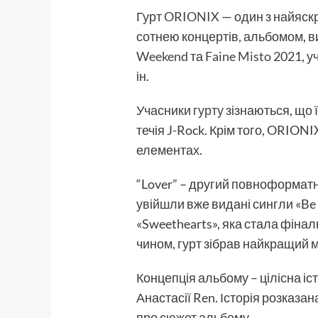
Гурт
ORIONIX
— один з найяскр
сотнею концертів, альбомом, в
Weekend
та
Faine Misto
2021, уч
ін.
Учасники
гурту
зізнаються, що 
течія J-Rock. Крім того, ORION
елементах.
“Lover” – другий повноформат
увійшли вже видані сингли «Be My
«Sweethearts», яка стала фінал
чином, гурт зібрав найкращий м
Концепція альбому – цілісна іс
Анастасії Ren. Історія розказа
про сюжет альбому.