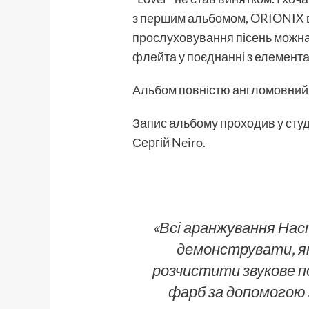
з першим альбомом, ORIONIX вс
прослуховування пісень можна в
флейта у поєднанні з елементам
Альбом повністю англомовний, 
Запис альбому проходив у студ
Сергій Neiro.
«Всі аранжування Нас
демонструвати, як 
розчистити звукове по
фарб за допомогою 