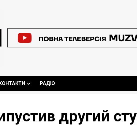
КОНТАКТИ
РАДІО
ипустив другий ст