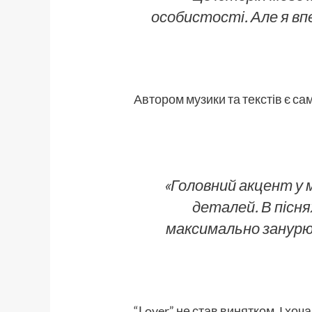
особистості. Але я впе
Автором музики та текстів є са
«Головний акцент у 
деталей. В пісня
максимально занурю
“Lover” не став винятком. І хоч