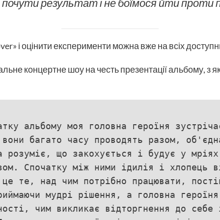
 почути результат і не боїмося йти проти п
ver» і оцінити експерименти можна вже на всіх досту
льне концертне шоу на честь презентації альбому, з я
атку альбому моя головна героїня зустріча
 вони багато часу проводять разом, об'єдн
а розуміє, що закохується і будує у мріях
зом. Спочатку між ними ідилія і хлопець в
 це те, над чим потрібно працювати, пості
риймаючи мудрі рішення, а головна героїня
ності, чим викликає відторгнення до себе 