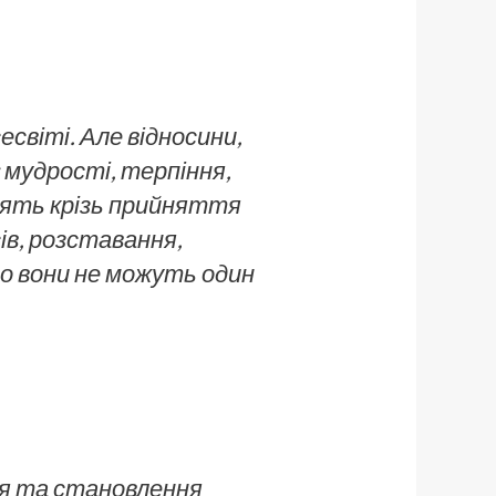
есвіті. Але відносини,
 мудрості, терпіння,
дять крізь прийняття
ів, розставання,
що вони не можуть один
ня та становлення