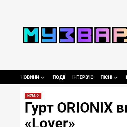
Перейти
до
вмісту
НОВИНИ
ПОДІЇ
ІНТЕРВ’Ю
ПІСНІ
НУМ.О
Гурт ORIONIX в
«Lover»