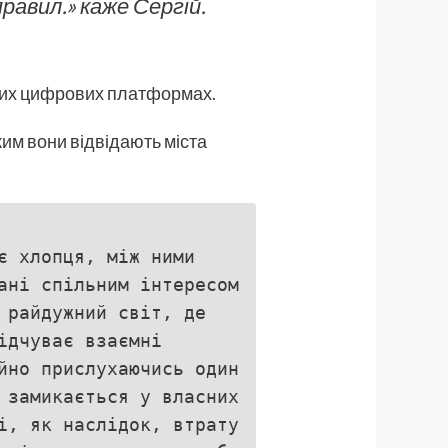
равил.» каже Сергій.
пних цифрових платформах.
ким вони відвідають міста
є хлопця, між ними
ані спільним інтересом
 райдужний світ, де
ідчуває взаємні
йно прислухаючись один
 замикається у власних
і, як наслідок, втрату