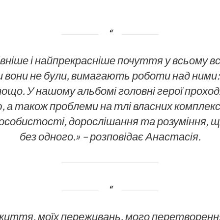
вніше і найпрекрасніше почуття у всьому вс
и вони не були, вимагають роботи над ними:
тощо. У нашому альбомі головні герої прохо
ю, а також проблеми на тлі власних комплекс
особистості, дорослішання та розуміння, 
без одного.» – розповідає Анастасія.
 життя, моїх переживань, мого перетворен