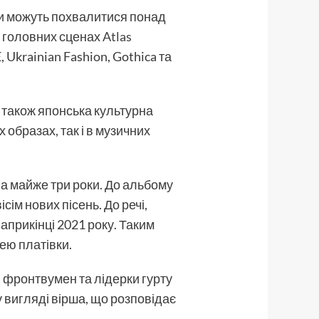
ни можуть похвалитися понад
а головних сценах
Atlas
 Ukrainian Fashion, Gothica та
а також японська культурна
 образах, так і в музичних
ла майже три роки. До альбому
сім нових пісень. До речі,
априкінці 2021 року. Таким
ею платівки.
я фронтвумен та лідерки гурту
у вигляді вірша, що розповідає