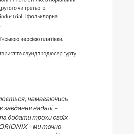
ругого чи третього
industrial, і фольклорна
.
їнською версією платівки.
ітарист та саундпродюсер гурту
алюється, намагаючись
є завдання надалі –
 та додати трохи своїх
 ORIONIX – ми точно