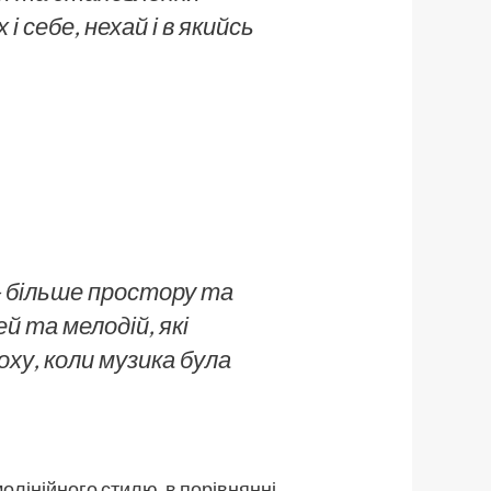
 себе, нехай і в якийсь
– більше простору та
й та мелодій, які
у, коли музика була
молінійного стилю, в порівнянні