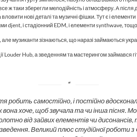
е ж таки зберегли мелодійність і атмосферу. А після д
ловити нові деталі та музичні фішки. Тут є і елементи 
и djent, і стадіонний EDM, і елементи synthwave, тощо
але музиканти зізнаються, що наразі займаються укра
ії Louder Hub, а зведенням та мастерингом займався г
тя робить самостійно, і постійно вдоскон
вона хоче, щоб звучала та чи інша пісня. Мо
лотно від зайвих елементів чи дисонансів,
зведення. Великий плюс студійної роботи з