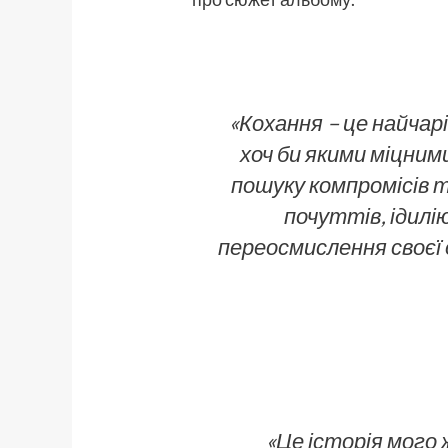
«Кохання – це найчарі
хоч би якими міцним
пошуку компромісів 
почуттів, ідилі
переосмислення своєї 
«Це історія мого