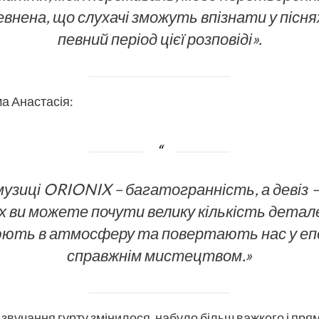
внена, що слухачі зможуть впізнати у піснях і
певний період цієї розповіді».
ма Анастасія:
музиці ORIONIX – багатогранність, а девіз 
х ви можете почути велику кількість детале
ють в атмосферу та повертають нас у епох
справжнім мистецтвом.»
а звучання гурту змінилося, набуло більш важкого і пря