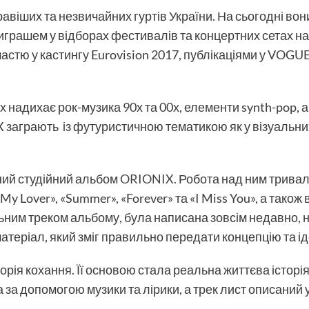
авіших та незвичайних гуртів України. На сьогодні во
играшем у відборах фестивалів та концертних сетах н
астю у кастингу Eurovision 2017, публікаціями у VOGUE,
їх надихає рок-музика 90х та 00х, елементи synth-pop, 
IX заграють із футуристичною тематикою як у візуальних
ний студійний альбом
ORIONIX
. Робота над ним трива
 Lover», «Summer», «Forever» та «I Miss You», а також ві
ьним треком альбому, була написана зовсім недавно, н
атеріал, який зміг правильно передати концепцію та ід
торія кохання. Її основою стала реальна життєва історі
на за допомогою музики та лірики, а трек лист описаний 