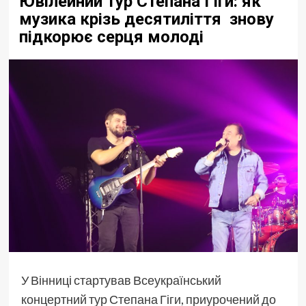
Ювілейний тур Степана Гіги: як
музика крізь десятиліття знову
підкорює серця молоді
У Вінниці стартував Всеукраїнський
концертний тур Степана Гіги, приурочений до