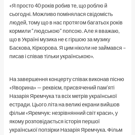
«Я просто 40 років робив те, що роблю й
сьогодні. Можливо помінялася свідомість
людей, тому що в нас протягом багатьох років
кормили “людською” попсою. Але я вважаю,
що в Україні музика не є гіршою за музику
Баскова, Кіркорова. Я цим ніколи не займався –
писав і співав тільки українською».
На завершення концерту співак виконав пісню
«Яворина» — реквієм, присвячений пам’яті
Назарія Яремчука та всіх метрів української
естради. Цього літа на великі екрани вийшов
фільм «Яремчук: незрівнянний світ краси», у
якому розповідається історія першої
української попзірки Назарія Яремчука. Фільм