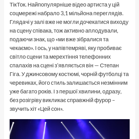
ТікТок. Найпопулярніше відео артиста у цій
соцмережі набрало 3,1 мільйона переглядів.
Глядачі у залі вже не могли дочекатися виходу
на сцену співака, тож активно аплодували,
подаючи знак, що «ми вже зібралися та
чекаємо». І ось, у напівтемряві, яку пробиває
світло сцени та мерехтіння телефонних
спалахів на сцені з’являється він — Степан
Гіга. У джинсовому костюмі, чорній футболці та
черевиках, його стиль залишається незмінним
уже багато років. І з першої хвилини, одразу,
без розігріву викликає справжній фурор –
звучить хіт «Цей сон».