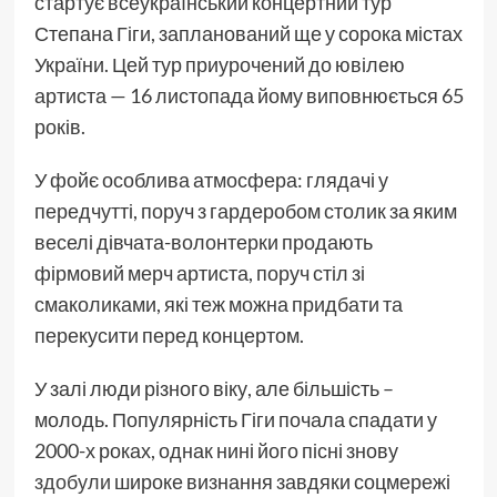
стартує всеукраїнський концертний тур
Степана Гіги, запланований ще у сорока містах
України. Цей тур приурочений до ювілею
артиста — 16 листопада йому виповнюється 65
років.
У фойє особлива атмосфера: глядачі у
передчутті, поруч з гардеробом столик за яким
веселі дівчата-волонтерки продають
фірмовий мерч артиста, поруч стіл зі
смаколиками, які теж можна придбати та
перекусити перед концертом.
У залі люди різного віку, але більшість –
молодь. Популярність Гіги почала спадати у
2000-х роках, однак нині його пісні знову
здобули
широке визнання завдяки соцмережі