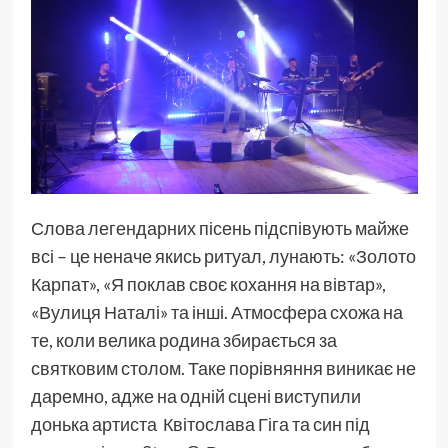
Слова легендарних пісень підспівують майже
всі – це неначе якись ритуал, лунають: «Золото
Карпат», «Я поклав своє кохання на вівтар»,
«Вулиця Наталі» та інші. Атмосфера схожа на
те, коли велика родина збирається за
святковим столом. Таке порівняння виникає не
даремно, адже на одній сцені виступили
донька артиста Квітослава Гіга та син під