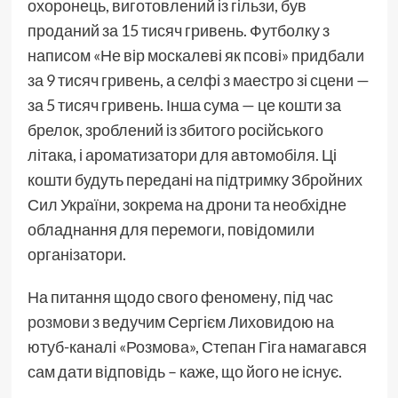
охоронець, виготовлений із гільзи, був
проданий за 15 тисяч гривень. Футболку з
написом «Не вір москалеві як псові» придбали
за 9 тисяч гривень, а селфі з маестро зі сцени —
за 5 тисяч гривень. Інша сума — це кошти за
брелок, зроблений із збитого російського
літака, і ароматизатори для автомобіля. Ці
кошти будуть передані на підтримку Збройних
Сил України, зокрема на дрони та необхідне
обладнання для перемоги, повідомили
організатори.
На питання щодо свого феномену, під час
розмови
з ведучим Сергієм Лиховидою на
ютуб-каналі «Розмова», Степан Гіга намагався
сам дати відповідь – каже, що його не існує.