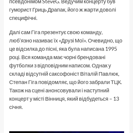
псевдонімом SteveG. Ведучим концерту був
гуморист Гриць Драпак, його ж жарти доволі
специфічні.
Далі сам Гіга презентує свою команду,
люб’язно називає їх «Друзі Мої». Очевидно, що
це відсилка до пісні, яка була написана 1995
році. Вся команда має чорні брендовані
футболки з відповідним написом. Однак у
складі відсутній саксофоніст Віталій Павлюк,
Степан Гіга повідомляє, що його забрали ТЦК.
Також на сцені анонсовували і наступний
концерт у місті Вінниця, який відбудеться – 13
січня.