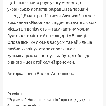
ще більше привернув увагу молоді до
українських артистів,
зібравши
за перший
вікенд 1,8 млн грн і 11 тисяч. Зазвичай під час
виконання «Яворина» глядачі встають зі своїх
місць та підспівують — таку картину можна
було спостерігати й на концерті у Вінниці.
Слова пісні «Я любив вас усіх, та найбільше
любив Україну», стали справжньою
кульмінацією концерту. І, мабуть, любов до
рідного – це і є той самий феномен.
Авторка: Ірина Валюк-Антонішена
Post
Previous:
“Родимка”: Нова пісня Фranko’ про силу духу та
navigation
безумовну любов