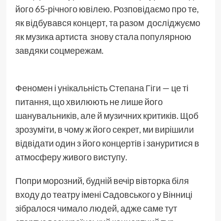
його 65-річного ювілею. Розповідаємо про те,
як відбувався концерт, та разом досліджуємо
як музика артиста знову стала популярною
завдяки соцмережам.
Феномен і унікальність
Степана Гіги
— це ті
питання, що хвилюють не лише його
шанувальників, але й музичних критиків. Щоб
зрозуміти, в чому ж його секрет, ми вирішили
відвідати один з його концертів і зануритися в
атмосферу живого виступу.
Попри морозний, будній вечір вівторка біля
входу до театру імені Садовського у Вінниці
зібралося чимало людей, адже саме тут