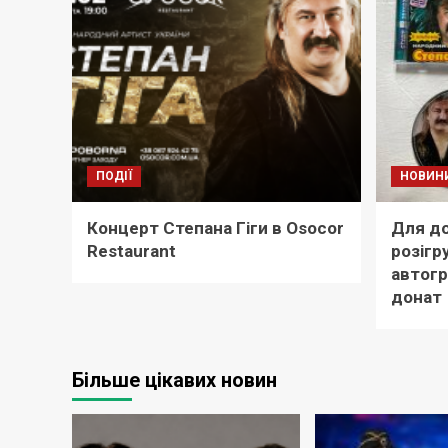
ПОДІЇ
НОВИН
Концерт Степана Гіги в Osocor
Для до
Restaurant
розігр
автогр
донат
Більше цікавих новин