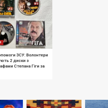
И
помоги ЗСУ: Волонтери
ують 2 диски з
афами Степана Гіги за