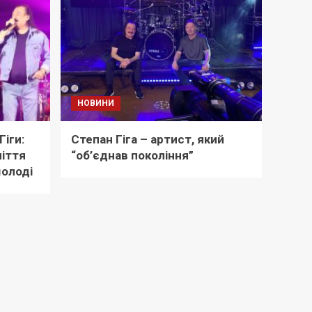
НОВИНИ
іги:
Степан Гіга – артист, який
ліття
“об’єднав покоління”
молоді