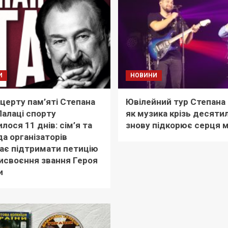
И
НОВИНИ
церту пам’яті Степана
Ювілейний тур Степана Г
 Палаці спорту
як музика крізь десяти
лося 11 днів: сім’я та
знову підкорює серця 
а організаторів
ає підтримати петицію
исвоєння звання Героя
и