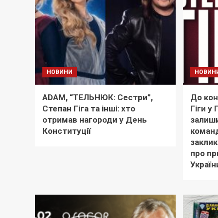
НОВИНИ
НОВИН
ADAM, “ТЕЛЬНЮК: Сестри”,
До кон
Степан Гіга та інші: хто
Гіги у
отримав нагороди у День
залиши
Конституції
команд
заклик
про пр
Україн