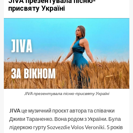
JIVA презентувала пісню-
присвяту Україні
JIVA презентувала пісню-присвяту Україні
JIVA
це музичний проєкт автора та співачки
Дживи Тараненко
. Вона родом з України. Була
лідеркою гурту
Sozvezdie Volos Veroniki
. 5 років