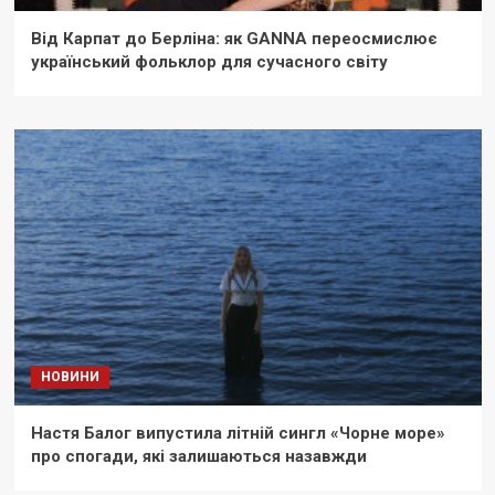
Від Карпат до Берліна: як GANNA переосмислює
український фольклор для сучасного світу
НОВИНИ
Настя Балог випустила літній сингл «Чорне море»
про спогади, які залишаються назавжди