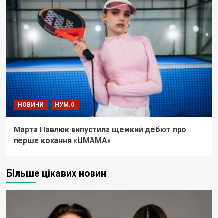
НОВИНИ
НУМ.О
Марта Павлюк випустила щемкий дебют про
перше кохання «UМАМА»
Більше цікавих новин