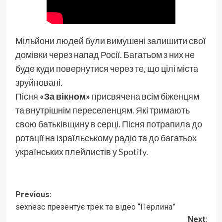
Мільйони людей були вимушені залишити свої
домівки через напад Росії. Багатьом з них не
буде куди повернутися через те, що цілі міста
зруйновані.
Пісня
«За вікном»
присвячена всім біженцям
та внутрішнім переселенцям. Які тримають
свою батьківщину в серці. Пісня потрапила до
ротації на ізраїльському радіо та до багатьох
українських плейлистів у
Spotify
.
Post
Previous:
sexnesc презентує трек та відео “Перлина”
navigation
Next: