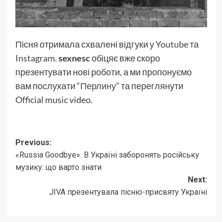
Пісня отримала схвалені відгуки у
Youtube
та
Instagram
.
sexnesc
обіцяє вже скоро
презентувати нові роботи, а ми пропонуємо
вам послухати
“Перлину”
та переглянути
Official music video.
Post
Previous:
«Russia Goodbye». В Україні заборонять російську
navigation
музику: що варто знати
Next:
JIVA презентувала пісню-присвяту Україні