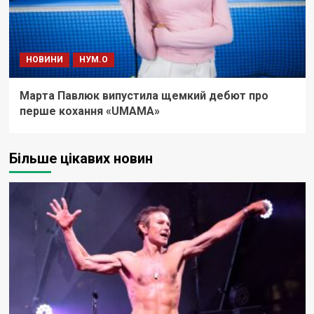
НОВИНИ
НУМ.О
Марта Павлюк випустила щемкий дебют про
перше кохання «UМАМА»
Більше цікавих новин