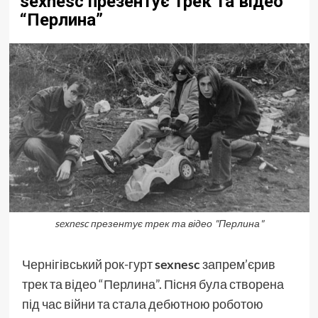
sexnesc презентує трек та відео
“Перлина”
sexnesc презентує трек та відео "Перлина"
Чернігівський рок-гурт
sexnesc
запрем’єрив
трек та відео “Перлина”. Пісня була створена
під час війни та стала дебютною роботою