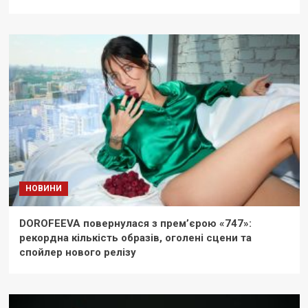
НОВИНИ
DOROFEEVA повернулася з прем’єрою «747»:
рекордна кількість образів, оголені сцени та
спойлер нового релізу