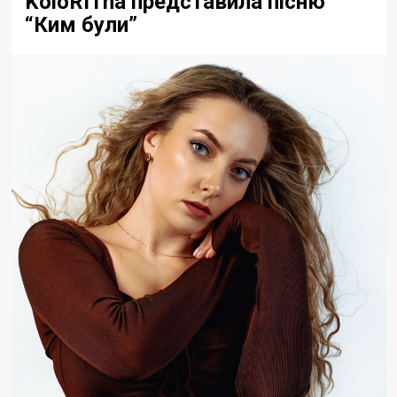
KoloRITna представила пісню
“Ким були”