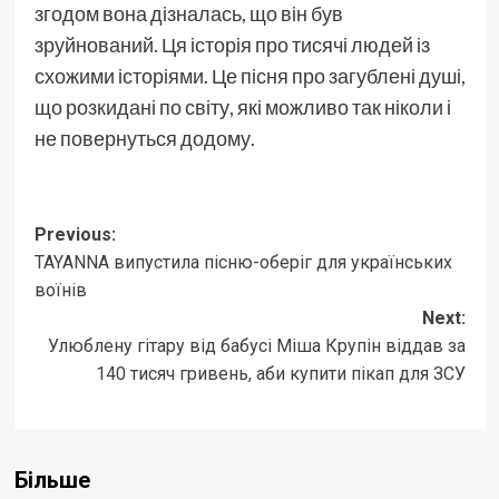
згодом вона дізналась, що він був
зруйнований. Ця історія про тисячі людей із
схожими історіями. Це пісня про загублені душі,
що розкидані по світу, які можливо так ніколи і
не повернуться додому.
Post
Previous:
TAYANNA випустила пісню-оберіг для українських
navigation
воїнів
Next:
Улюблену гітару від бабусі Міша Крупін віддав за
140 тисяч гривень, аби купити пікап для ЗСУ
Більше