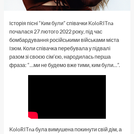
Історія пісні “
Ким були
” співачки
KoloRITna
почалася 27 лютого 2022 року, під час
бомбардування російськими військами міста
Ізюм
. Коли співачка перебувала у підвалі
разом зі своєю сім’єю, народилась перша
фраза: “…ми не будемо вже тими, ким були…”.
KoloRITna
була вимушена покинути свій дім, а