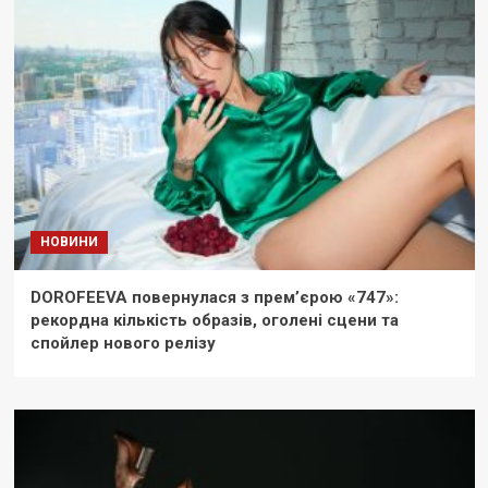
НОВИНИ
DOROFEEVA повернулася з прем’єрою «747»:
рекордна кількість образів, оголені сцени та
спойлер нового релізу