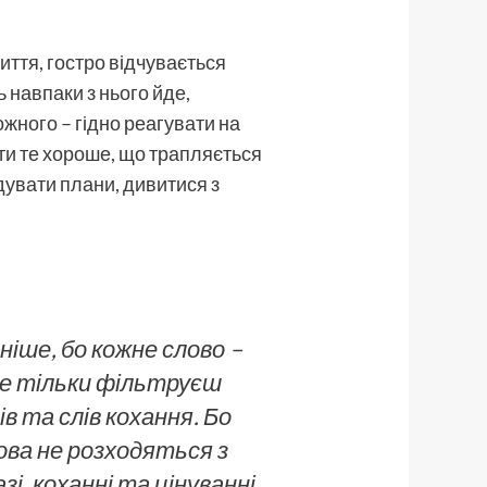
иття, гостро відчувається
ь навпаки з нього йде,
жного – гідно реагувати на
ти те хороше, що трапляється
дувати плани, дивитися з
ніше, бо кожне слово –
 не тільки фільтруєш
в та слів кохання. Бо
лова не розходяться з
зі, коханні та цінуванні