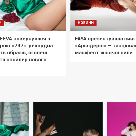
И
НОВИНИ
EEVA повернулася з
FAYA презентувала синг
рою «747»: рекордна
«Арівідерчі» — танцюва
ть образів, оголені
маніфест жіночої сили
та спойлер нового