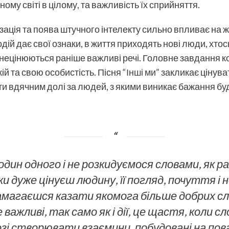
ому світі в цілому, та важливість їх сприйняття.
зація та поява штучного інтелекту сильно впливає на ж
дій дає свої ознаки, в життя приходять нові люди, хтос
знецінюються раніше важливі речі. Головне завдання ко
кій та свою особистість. Пісня
“Інші ми”
закликає цінува
и вдячним долі за людей, з якими виникає бажання бу
один одного і не розкидуємося словами, як ра
ьки дуже цінуєш людину, її погляд, почуття і
намагаєшся казати якомога більше добрих слі
 важливі, так само як і дії, це щастя, коли с
озі створювати взаємини, побудовані на пова