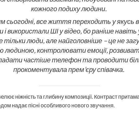
кожного подиху людини
.
им сьогодні, все життя переходить у якусь 
и і використали ШІ у відео, бо раніше навіт
е тільки люди, але найголовніше – це не загу
людиною, контролювати емоції, розвивати
ладати частіше телефон та проводити більш
прокоментувала прем’єру співачка.
велює ніжність та глибину композиції. Контраст прита
одом надає пісні особливого
нового звучання
.