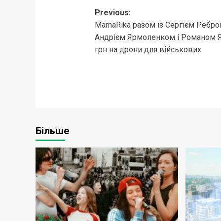
Post
Previous:
MamaRika разом із Сергієм Ребр
navigation
Андрієм Ярмоленком і Романом Я
грн на дрони для військових
Більше