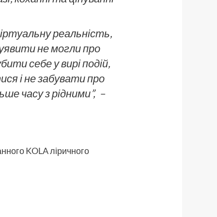
віртуальну реальність,
ь уявити не могли про
бити себе у вирі подій,
ся і не забувати про
е часу з рідними”,
–
манного
KOLA
ліричного