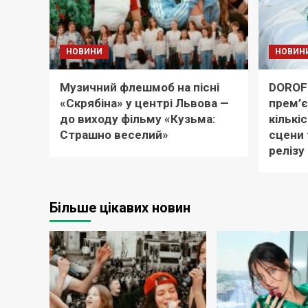
НОВИНИ
НОВИН
Музичний флешмоб на пісні
DOROF
«Скрябіна» у центрі Львова —
прем’є
до виходу фільму «Кузьма:
кількіс
Страшно веселий»
сцени 
релізу
Більше цікавих новин