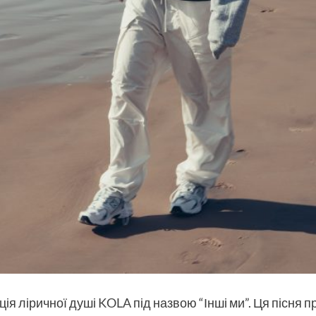
ція ліричної душі
KOLA
під назвою “Інші ми”. Ця пісня п