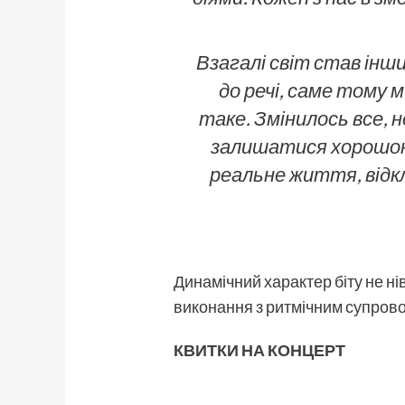
Взагалі світ став інш
до речі, саме тому м
таке. Змінилось все, н
залишатися хорошою 
реальне життя, відк
Динамічний характер біту не ні
виконання з ритмічним супров
КВИТКИ НА КОНЦЕРТ