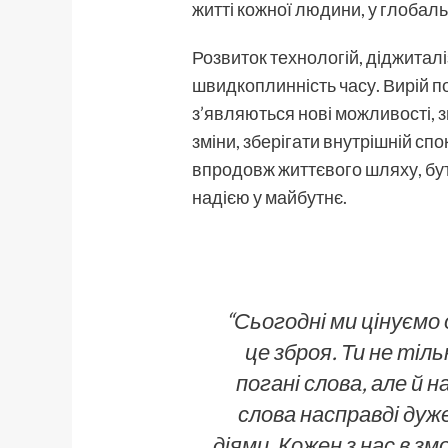
житті кожної людини, у глобальн
Розвиток технологій, діджиталі
швидкоплинність часу. Вирій по
з’являються нові можливості, 
зміни, зберігати внутрішній спо
впродовж життєвого шляху, бут
надією у майбутнє.
“Сьогодні ми цінуємо 
це зброя. Ти не тіл
погані слова, але й 
слова насправді дуже
діями. Кожен з нас в зм