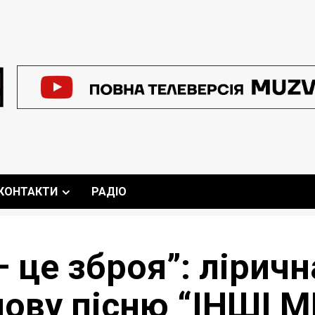
КОНТАКТИ
РАДІО
 це зброя”: лірич
нову пісню “ІНШІ М