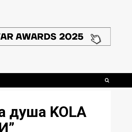
на душа KOLA
И”