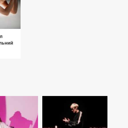
л
льний