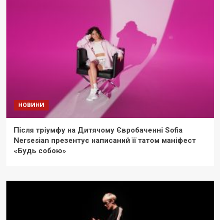
НОВИНИ
Після тріумфу на Дитячому Євробаченні Sofia
Nersesian презентує написаний її татом маніфест
«Будь собою»