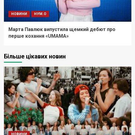
НОВИНИ
НУМ.О
Марта Павлюк випустила щемкий дебют про
перше кохання «UМАМА»
Більше цікавих новин
НОВИНИ