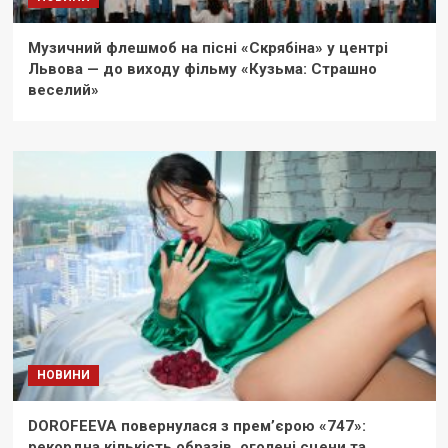
Музичний флешмоб на пісні «Скрябіна» у центрі
Львова — до виходу фільму «Кузьма: Страшно
веселий»
НОВИНИ
DOROFEEVA повернулася з прем’єрою «747»:
рекордна кількість образів, оголені сцени та