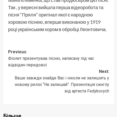
Івана Клименка
, що став продюсером цієї пісні.
Так , у вересні вийшла перша відеоробота та
пісня “Пряля” оригінал якої є народною
хоровою піснею, вперше виконаною у 1919
році українським хором в обробці Леонтовича.
Post
Previous:
Фіолет презентував пісню, написану під час
navigation
відвідин передової
Next:
Ваше завжди знайде Вас і ніколи не залишить у
новому релізі “Не залишай”. Презентація синглу
від артиста Fedykovych
Більше