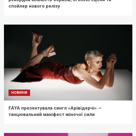
спойлер нового релізу
НОВИНИ
FAYA презентувала сингл «Арівідерчі» —
танцювальний маніфест жіночої сили