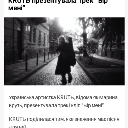
KRUTЬ презентувала трек “Вір
мені”
Українська артистка
KRUTЬ
, відома як Марина
Круть, презентувала трек і кліп “Вір мені”.
KRUTЬ
поділилася тим, яке значення має пісня
для неї.