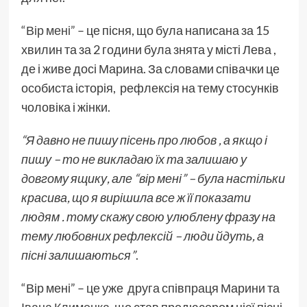
“Вір мені”
– це пісня, що була написана за 15
хвилин та за 2 години була знята у місті Лева ,
де і живе досі Марина. За словами співачки це
особиста історія, рефлексія на тему стосунків
чоловіка і жінки.
“Я давно не пишу пісень про любов , а якщо і
пишу – то не викладаю їх та залишаю у
довгому ящику, але “вір мені” – була настільки
красива, що я вирішила все ж її показати
людям . тому скажу свою улюблену фразу на
тему любовних рефлексій – люди йдуть, а
пісні залишаються”
.
“Вір мені” – це уже друга співпраця Марини та