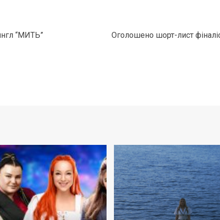
ингл “МИТЬ”
Оголошено шорт-лист фіналіс