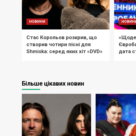
НОВИНИ
НОВИН
Стас Корольов розкрив, що
«Щоде
створив чотири пісні для
Євроба
Shmiska: серед яких хіт «DVD»
дата с
Більше цікавих новин