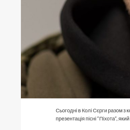
Сьогодні в
Колі Сєрги
разом з к
презентація пісні “
Піхота
“, яки