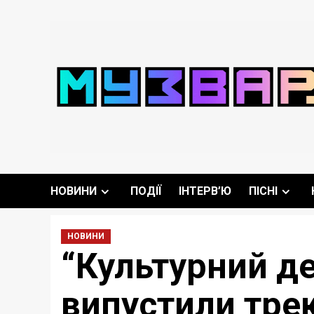
Перейти
до
вмісту
НОВИНИ
ПОДІЇ
ІНТЕРВ’Ю
ПІСНІ
НОВИНИ
“Культурний д
випустили тре