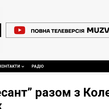
КОНТАКТИ
РАДІО
есант” разом з Ко
к