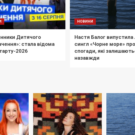
И
НОВИНИ
нники Дитячого
Настя Балог випустила 
чення»: стала відома
сингл «Чорне море» пр
тарту-2026
спогади, які залишають
назавжди