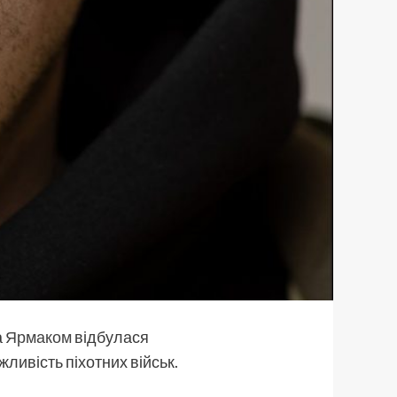
а
Ярмаком
відбулася
жливість піхотних військ.