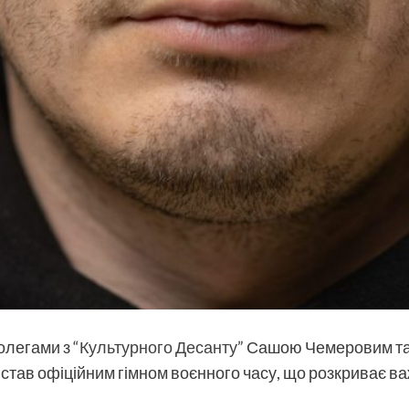
олегами з “
Культурного Десанту
” Сашою Чемеровим т
й став офіційним гімном воєнного часу, що розкриває ва