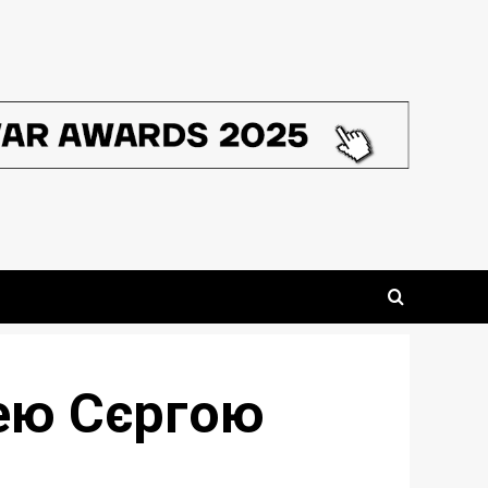
лею Сєргою