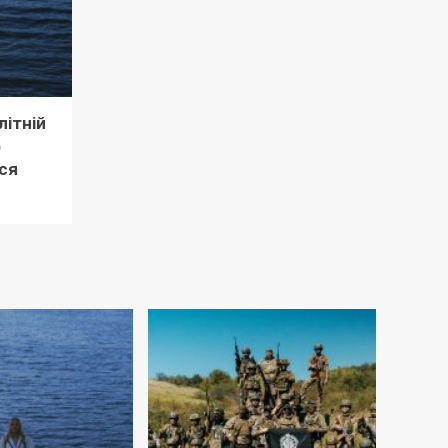
літній
о
ся