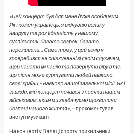
«Цей концерт був для мене дуже особливим.
Як і кожен українець, я відчуваю велику
напругу та роз’єднаність у нашому
суспільстві, багато сварок, багато
переживань… Саме тому, у цей вечір я
зосередився на спілкуванні зі своїм слухачем,
щоб надати їм надію та повернути віру в те,
що пісня може гуртувати людей навколо
своєї країни – навколо нашої загальної місії. Як і
завжди, мій концерт почався з подяки нашим
військовим, яким ми завдячуємо щохвилини
безпеці нашого життя»
, – прокоментував
виступ музикант.
На концерті у Палаці спорту прихильники