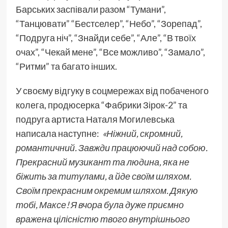
Барських заспівали разом “Тумани”,
“Танцювати” “Бестселер”, “Небо”, “Зорепад”,
“Подруга ніч”, “Знайди себе”, “Але”, “В твоїх
очах”, “Чекай мене”, “Все можливо”, “Замало”,
“Ритми” та багато інших.
У своєму відгуку в соцмережах від побаченого
колега, продюсерка “Фабрики Зірок-2” та
подруга артиста Наталя Могилевська
написала наступне:
«Ніжний, скромний,
романтичний. Завжди працюючий над собою.
Прекрасний музикант та людина, яка не
біжить за титулами, а йде своїм шляхом.
Своїм прекрасним окремим шляхом. Дякую
тобі, Максе! Я вчора була дуже приємно
вражена цілісністю твого внутрішнього