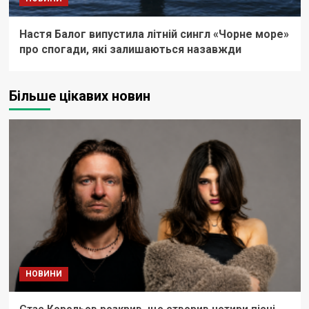
Настя Балог випустила літній сингл «Чорне море»
про спогади, які залишаються назавжди
Більше цікавих новин
НОВИНИ
Стас Корольов розкрив, що створив чотири пісні