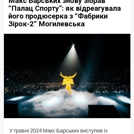
Макс Барських знову зібрав
“Палац Спорту”: як відреагувала
його продюсерка з “Фабрики
Зірок-2” Могилевська
У травні 2024 Макс Барських виступив із