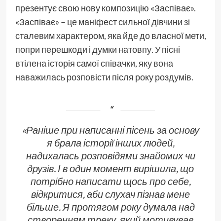
презентує свою нову композицію «Заспіває».
«Заспіває» – це маніфест сильної дівчини зі
сталевим характером, яка йде до власної мети,
попри перешкоди і думки натовпу. У пісні
втілена історія самої співачки, яку вона
наважилась розповісти після року роздумів.
«Раніше при написанні пісень за основу
я брала історії інших людей,
надихалась розповідями знайомих чи
друзів. І в один момент вирішила, що
потрібно написати щось про себе,
відкритися, аби слухач пізнав мене
більше. Я протягом року думала над
створенням треку, який мотивував