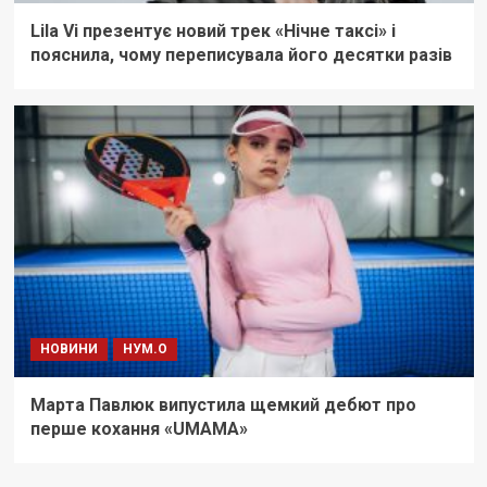
Lila Vi презентує новий трек «Нічне таксі» і
пояснила, чому переписувала його десятки разів
НОВИНИ
НУМ.О
Марта Павлюк випустила щемкий дебют про
перше кохання «UМАМА»