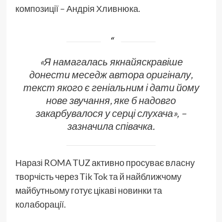
композиції – Андрія Хливнюка.
«Я намагалась якнайяскравіше
донести меседж автора оригіналу,
текст якого є геніальним і дати йому
нове звучання, яке б надовго
закарбувалося у серці слухача», –
зазначила співачка.
Наразі ROMA TUZ активно просуває власну
творчість через Tik Tok та й найближчому
майбутньому готує цікаві новинки та
колаборації.