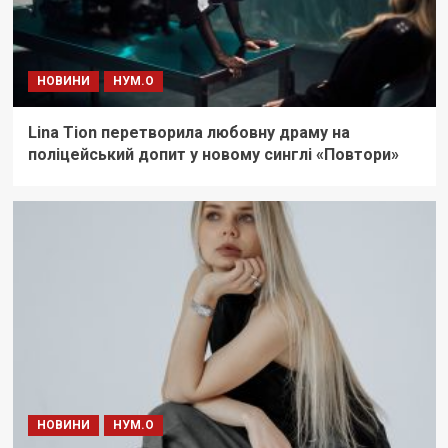
НОВИНИ
НУМ.О
Lina Tion перетворила любовну драму на
поліцейський допит у новому синглі «Повтори»
НОВИНИ
НУМ.О