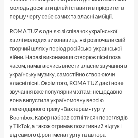
молодь досягати цілей і ставити в пріоритет в
першу чергу себе самих та власні амбіції.
ROMA TUZ є однією зі співачок української
хвилі молодих виконавиць, які розпочали свій
творчий шлях у період російсько-української
війни. Наразі виконавиця створює пісні поза
часом, намагаючись внести власне звучання в
українську музику, самостійно створюючи
власні пісні. Окрім того, ROMA TUZ дає і нове
звучання вже популярним хітам: нещодавно
вона випустила україномовну версію
легендарного треку «Вахтерам» гурту
Boombox. Кавер набрав сотні тисяч переглядів
у TikTok, а також отримав позитивний відгук і
від самого фронтмена гурту та автора