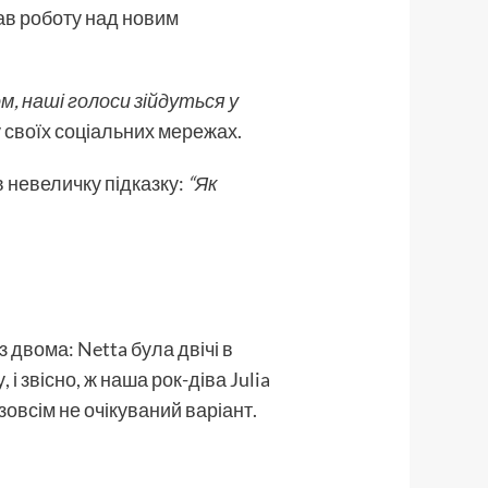
вав роботу над новим
м, наші голоси зійдуться у
 своїх соціальних мережах.
в невеличку підказку:
“Як
з двома: Netta була двічі в
 і звісно, ж наша рок-діва Julia
 зовсім не очікуваний варіант.