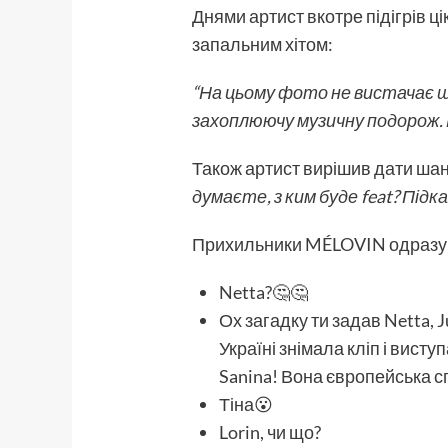
Днями артист вкотре підігрів ц
запальним хітом:
“На цьому фото не вистачає ще
захоплюючу музичну подорож. 
Також артист вирішив дати шану
думаєте, з ким буде feat? Підказк
Прихильники MÉLOVIN одразу п
Netta?🤔🤔
Ох загадку ти задав Netta, J
Україні знімала кліп і висту
Sanina! Вона європейська спі
Тіна😮
Lorin, чи що?