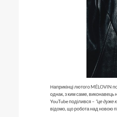
Наприкінці лютого
MÉLOVIN
по
однак, з ким саме, виконавець 
YouTube поділився –
“це дуже к
відомо, що робота над новою п