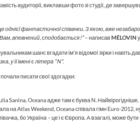
ікавість аудиторії, виклавши фото зі студії, де завершу
 однієї фантастичної співачки. З якою, вже незабаро
Вам, впевнений, сподобається!”
– написав
MÉLOVIN
у
вальникам шанс вгадати імʼя відомої зірки і навіть да
а, у її імені є літера “N”.
очали писати свої здогадки:
ulia Sanina, Oceana адже там є буква N. Найвірогідніше, 
пала на Atlas Weekend, Оceana співала гімн Euro-2012, ну,
вачка, бо Україна – це і є Європа. А взагалі, може бути