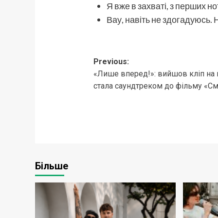
Я вже в захваті, з перших н
Вау, навіть не здогадуюсь. 
Post
Previous:
«Лише вперед!»: вийшов кліп на
navigation
стала саундтреком до фільму «С
Більше