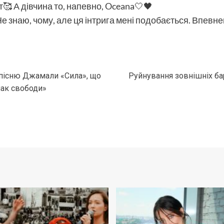
от🥰 А дівчина то, напевно, Oceana🤍🖤
Не знаю, чому, але ця інтрига мені подобається. Впевне
 пісню Джамали «Сила», що
Руйнування зовнішніх бар
мак свободи»