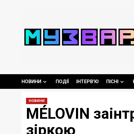
Перейти
до
вмісту
НОВИНИ
ПОДІЇ
ІНТЕРВ’Ю
ПІСНІ
НОВИНИ
MÉLOVIN заінт
зіркою