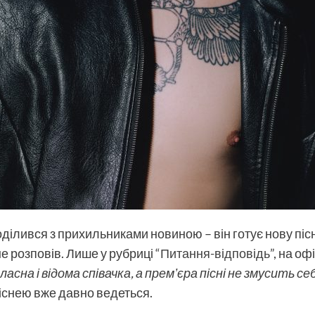
ділився з прихильниками новиною – він готує нову пісн
не розповів. Лише у рубриці
“Питання-відповідь”
, на оф
ласна і відома співачка, а премʼєра пісні не змусить с
існею вже давно ведеться.