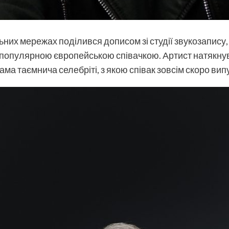
льних мережах поділився дописом зі студії звукозапису
популярною європейською співачкою. Артист натякнув н
ама таємнича селебріті, з якою співак зовсім скоро вип