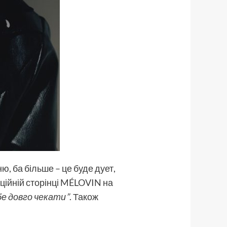
ю, ба більше – це буде дует,
іційній сторінці MÉLOVIN на
ебе довго чекати”
. Також