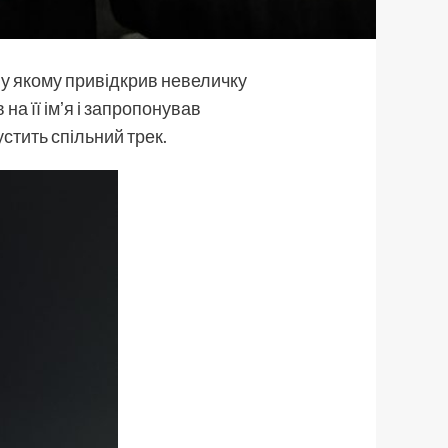
, у якому привідкрив невеличку
а її імʼя і запропонував
устить спільний трек.