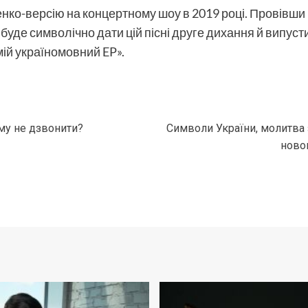
о-версію на концертному шоу в 2019 році. Провівши кі
 буде символічно дати цій пісні друге дихання й випус
мій україномовний EP».
му не дзвонити?
Символи України, молитва з
новом