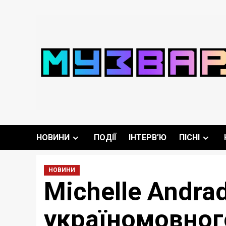
Перейти
до
вмісту
НОВИНИ
ПОДІЇ
ІНТЕРВ’Ю
ПІСНІ
НОВИНИ
Michelle Andra
україномовного