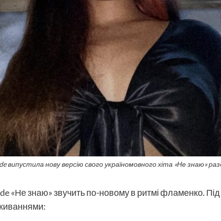
de випустила нову версію свого україномовного хіта «Не знаю» разом
ade
«Не знаю»
звучить по-новому в ритмі фламенко. Під ч
еживаннями: