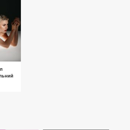
л
льний