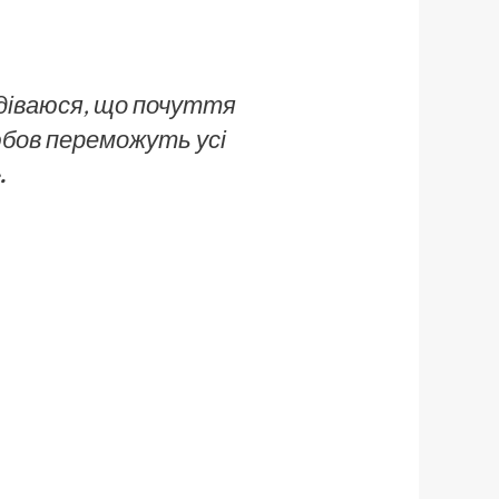
одіваюся, що почуття
юбов переможуть усі
.