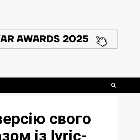
версію свого
ом із lyric-