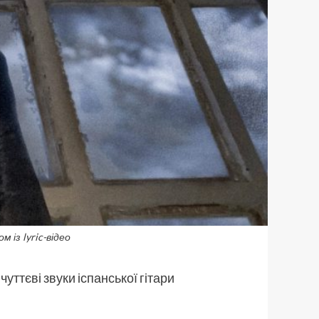
 із lyric-відео
уттєві звуки іспанської гітари