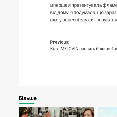
Вперше я презентувала фламенк
від дому, я подумала, що зараз
вже у вересні слухачі почують 
Post
Previous:
Кого MELOVIN просить більше йо
navigation
Більше