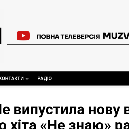
КОНТАКТИ
РАДІО
de випустила нову 
 хіта «Не знаю» раз