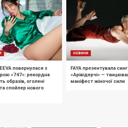
И
НОВИНИ
EEVA повернулася з
FAYA презентувала синг
рою «747»: рекордна
«Арівідерчі» — танцюва
ть образів, оголені
маніфест жіночої сили
та спойлер нового