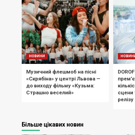
НОВИНИ
НОВИН
Музичний флешмоб на пісні
DOROF
«Скрябіна» у центрі Львова —
прем’є
до виходу фільму «Кузьма:
кількіс
Страшно веселий»
сцени 
релізу
Більше цікавих новин