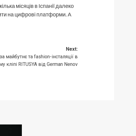
лька місяців в Іспанії далеко
тити на цифрові платформи. А
Next:
а майбутнє та fashion-інсталяції в
у кліпі RITUSYA від German Nenov