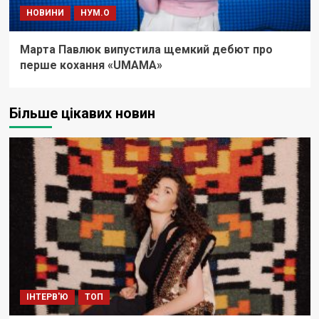
НОВИНИ
НУМ.О
Марта Павлюк випустила щемкий дебют про
перше кохання «UМАМА»
Більше цікавих новин
ІНТЕРВ'Ю
ТОП