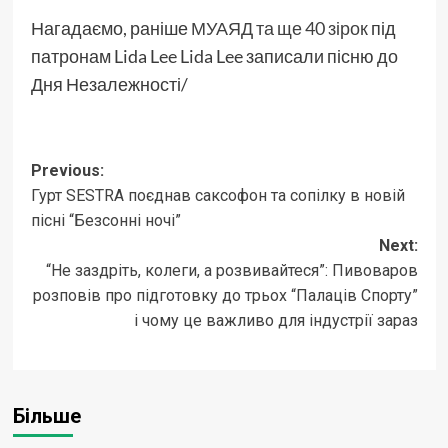
Нагадаємо, раніше
МУАЯД та ще 40 зірок
під
патронам Lida Lee Lida Lee записали пісню до
Дня Незалежності/
Post
Previous:
Гурт SESTRA поєднав саксофон та сопілку в новій
navigation
пісні “Безсонні ночі”
Next:
“Не заздріть, колеги, а розвивайтеся”: Пивоваров
розповів про підготовку до трьох “Палаців Спорту”
і чому це важливо для індустрії зараз
Більше