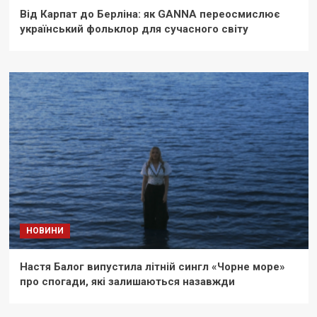
Від Карпат до Берліна: як GANNA переосмислює
український фольклор для сучасного світу
НОВИНИ
Настя Балог випустила літній сингл «Чорне море»
про спогади, які залишаються назавжди