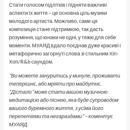
Стати голосом підлітків і підняти важливі
аспекти їх життя – це основна ціль музики
молодого артиста. Можливо, саме ця
композиція стане підтримкою, так дасть
розуміння, що юнаки не одні, у тяжкі для себе
моменти. МУАЯД вдало поєднав дуже красиві і
метафорично загорнуті слова зі стильним Хіп-
Хоп/R&b саундом.
“Ви можете зануритись у минуле, проживати
теперішнє, або мріяти про майбутнє.
“Дістало” може стати вашою музичною
медитацією або піснею, яка буде супроводом
вашого буремного життя, з усіма його
перепетіями та негараздами” – коментує
МУАЯД.