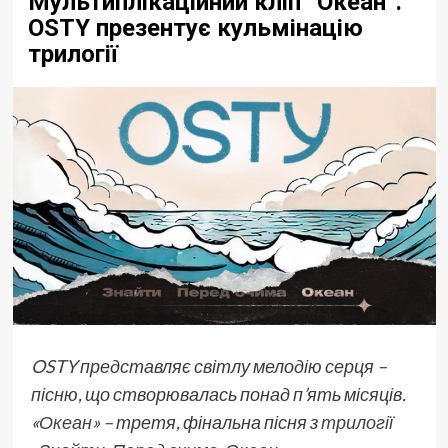
Мультиплікаційний кліп “Океан”.
OSTY презентує кульмінацію
трилогії
OSTY
представляє світлу мелодію серця –
пісню, що створювалась понад п’ять місяців.
«
Океан
» – третя, фінальна пісня з
трилогії