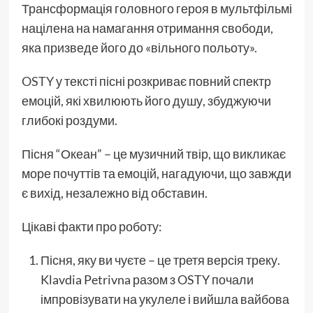
Трансформація головного героя в мультфільмі
націлена на намагання отримання свободи,
яка призведе його до «вільного польоту».
OSTY
у тексті пісні розкриває повний спектр
емоцій, які хвилюють його душу, збуджуючи
глибокі роздуми.
Пісня “Океан” – це музичний твір, що викликає
море почуттів та емоцій, нагадуючи, що завжди
є вихід, незалежно від обставин.
Цікаві факти про роботу:
Пісня, яку ви чуєте – це третя версія треку.
Klavdia Petrivna разом з OSTY почали
імпровізувати на укулеле і вийшла вайбова