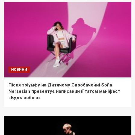
НОВИНИ
Після тріумфу на Дитячому Євробаченні Sofia
Nersesian презентує написаний її татом маніфест
«Будь собою»