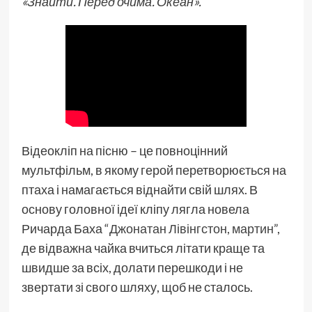
«Знайти. Перед очима. Океан».
Відеокліп на пісню – це повноцінний
мультфільм, в якому герой перетворюється на
птаха і намагається віднайти свій шлях. В
основу головної ідеї кліпу лягла новела
Ричарда Баха “
Джонатан Лівінгстон, мартин
”,
де відважна чайка вчиться літати краще та
швидше за всіх, долати перешкоди і не
звертати зі свого шляху, щоб не сталось.