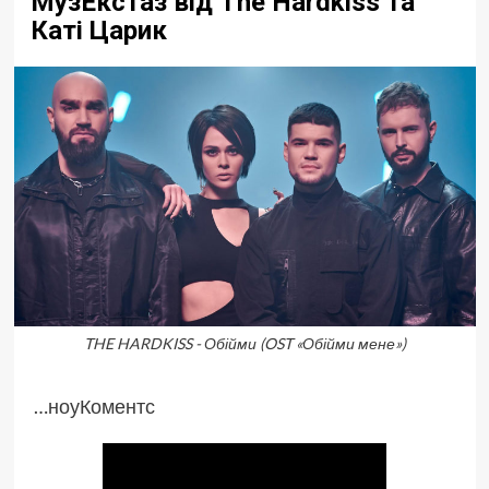
МузЕкстаз від The Hardkiss та
Каті Царик
THE HARDKISS - Обійми (OST «Обійми мене»)
…ноуКоментс