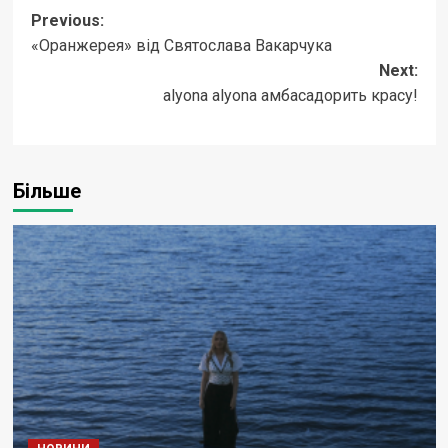
Post
Previous:
«Оранжерея» від Святослава Вакарчука
navigation
Next:
alyona alyona амбасадорить красу!
Більше