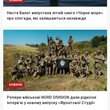
НОВИНИ
Настя Балог випустила літній сингл «Чорне море»
про спогади, які залишаються назавжди
НОВИНИ
Репери-військові NORD DIVISION дали рідкісне
інтерв’ю у новому випуску «Фронтової Студії»