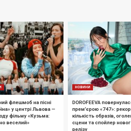
И
НОВИНИ
ий флешмоб на пісні
DOROFEEVA повернулас
іна» у центрі Львова —
прем’єрою «747»: реко
оду фільму «Кузьма:
кількість образів, оголе
но веселий»
сцени та спойлер новог
релізу