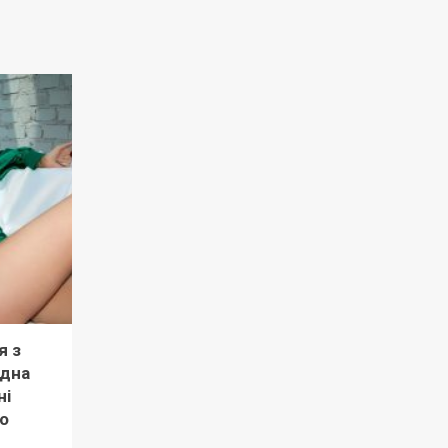
я з
рдна
ні
о