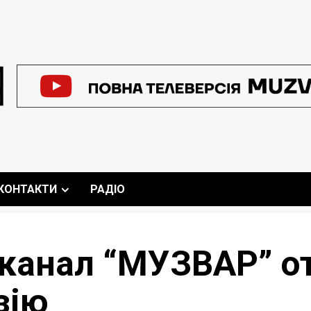
КОНТАКТИ
РАДІО
канал “МУЗВАР” о
зію