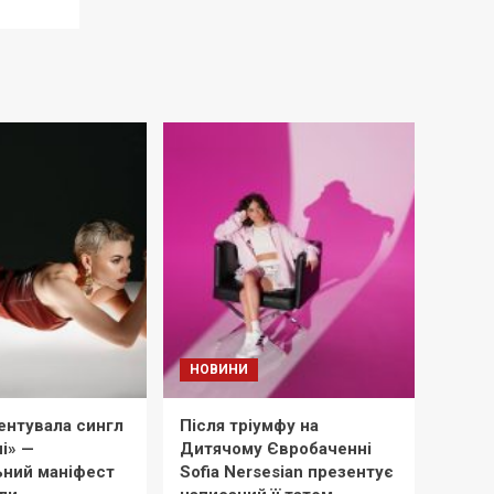
НОВИНИ
ентувала сингл
Після тріумфу на
і» —
Дитячому Євробаченні
ний маніфест
Sofia Nersesian презентує