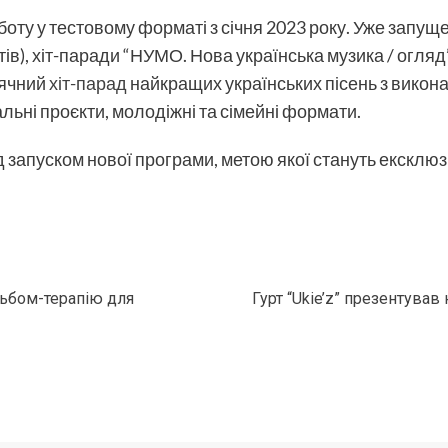
ту у тестовому форматі з січня 2023 року. Уже запуще
тів), хіт-паради “НУМО. Нова українська музика / огляд” 
сячний
хіт-парад
найкращих українських пісень з викон
льні проєкти, молодіжні та сімейні формати.
 запуском нової програми, метою якої стануть ексклюзи
ьбом-терапію для
Гурт “Ukie’z” презентував