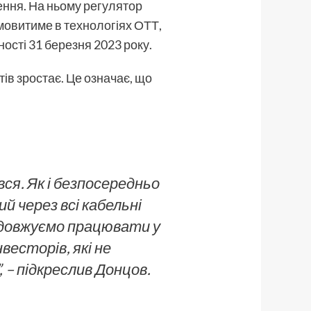
ення. На ньому регулятор
н мовитиме в технологіях ОТТ,
ності 31 березня 2023 року.
тів зростає. Це означає, що
ся. Як і безпосередньо
 через всі кабельні
родовжуємо працювати у
весторів, які не
– підкреслив Донцов.