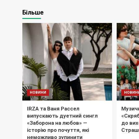
Більше
НОВИНИ
НОВИН
IRZA та Ваня Рассел
Музичн
випускають дуетний сингл
«Скряб
«Заборона на любов» —
до вих
історію про почуття, які
Страш
неможливо зупинити