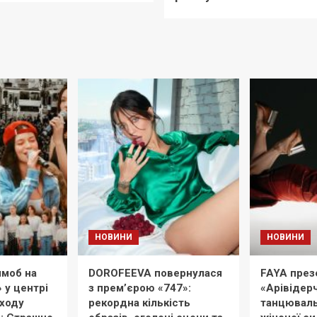
НОВИНИ
НОВИНИ
моб на
DOROFEEVA повернулася
FAYA през
» у центрі
з прем’єрою «747»:
«Арівідерч
иходу
рекордна кількість
танцюваль