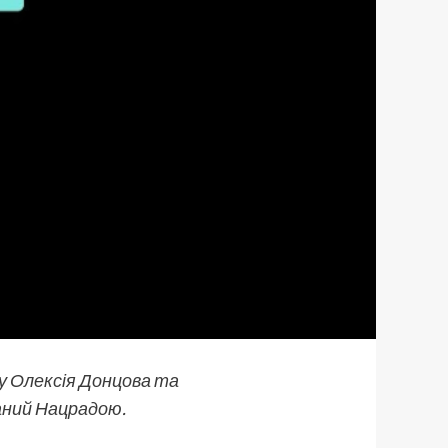
лу Олексія Донцова та
аний Нацрадою.