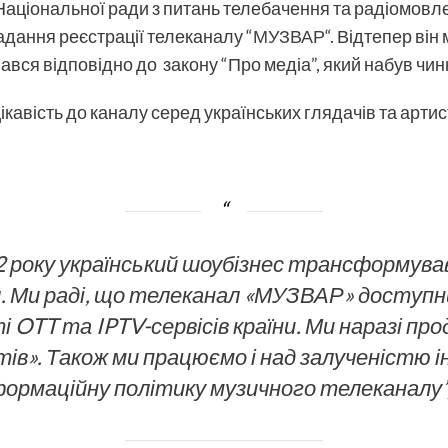
Національної ради з питань телебачення та радіомовл
дання реєстрації телеканалу “
МУЗВАР
“. Відтепер ві
вся відповідно до закону “Про медіа”, який набув чин
кавість до каналу серед українських глядачів та артис
 року український шоубізнес трансформував
. Ми раді, що телеканал «МУЗВАР» доступний
і OTT та IPTV-сервісів країни. Ми наразі п
в». Також ми працюємо і над залученістю ін
ормаційну політику музичного телеканалу”, 