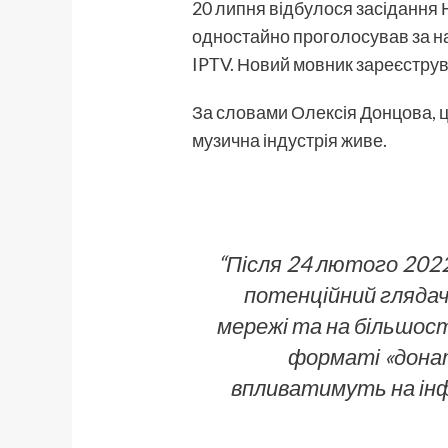
20 липня відбулося засідання 
одностайно проголосував за на
IPTV. Новий мовник зареєструва
За словами Олексія Донцова, ці
музична індустрія живе.
“Після 24 лютого 2022
потенційний глядач
мережі та на більшост
форматі «донаті
впливатимуть на інф