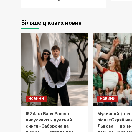
Більше цікавих новин
НОВИНИ
НОВИНИ
IRZA та Ваня Рассел
Музичний флеш
випускають дуетний
пісні «Скрябіна
сингл «Заборона на
Львова — до в