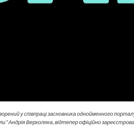
творений у співпраці засновника однойменного порта
и” Андрія Верхоляка, відтепер офіційно зареєстров