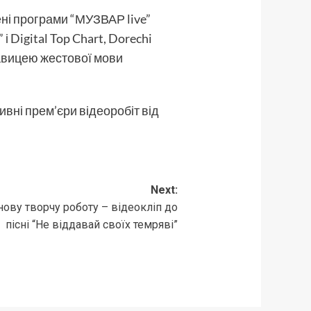
ні програми “МУЗВАР live”
і Digital Top Chart, Dorechi
авицею жестової мови
вні прем’єри відеоробіт від
Next:
 нову творчу роботу – відеокліп до
пісні “Не віддавай своїх темряві”