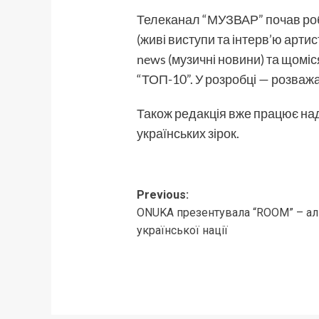
Телеканал “МУЗВАР” почав робо
(живі виступи та інтерв’ю артис
news (музичні новини) та щомі
“ТОП-10”. У розробці — розважа
Також редакція вже працює над
українських зірок.
Post
Previous:
ONUKA презентувала “ROOM” – ал
navigation
української нації