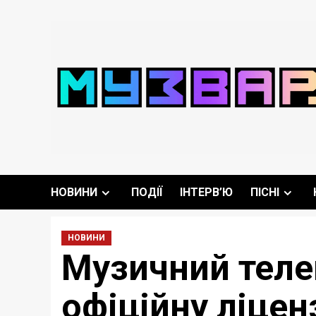
Перейти
до
вмісту
НОВИНИ
ПОДІЇ
ІНТЕРВ’Ю
ПІСНІ
НОВИНИ
Музичний теле
офіційну ліцен