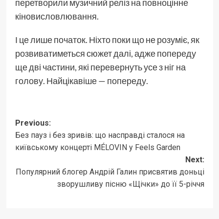
перетворили музичний реліз на повноцінне
кіновисловлювання.
І це лише початок. Ніхто поки що не розуміє, як
розвиватиметься сюжет далі, адже попереду
ще дві частини, які перевернуть усе з ніг на
голову. Найцікавіше — попереду.
Post
Previous:
Без пауз і без зривів: що насправді сталося на
navigation
київському концерті MÉLOVIN у Feels Garden
Next:
Популярний блогер Андрій Галин присвятив доньці
зворушливу пісню «Щічки» до її 5-річчя