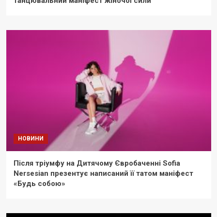
танцювальний маніфест жіночої сили
НОВИНИ
Після тріумфу на Дитячому Євробаченні Sofia
Nersesian презентує написаний її татом маніфест
«Будь собою»