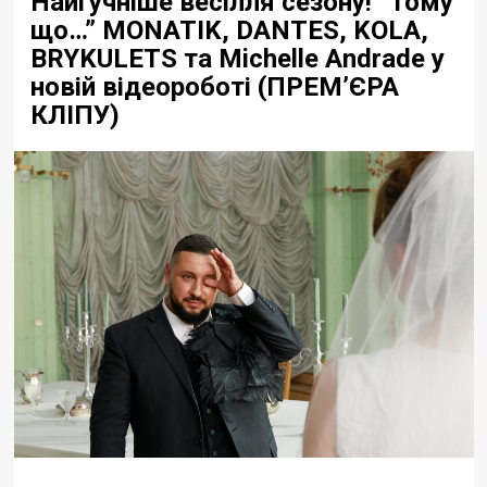
Найгучніше весілля сезону! “Тому
що…” MONATIK, DANTES, KOLA,
BRYKULETS та Michelle Andrade у
новій відеороботі (ПРЕМ’ЄРА
КЛІПУ)