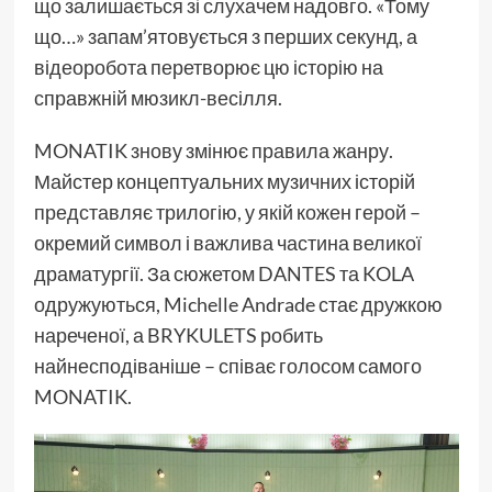
що залишається зі слухачем надовго. «Тому
що…» запам’ятовується з перших секунд, а
відеоробота перетворює цю історію на
справжній мюзикл-весілля.
MONATIK знову змінює правила жанру.
Майстер концептуальних музичних історій
представляє трилогію, у якій кожен герой –
окремий символ і важлива частина великої
драматургії. За сюжетом DANTES та KOLA
одружуються, Michelle Andrade стає дружкою
нареченої, а BRYKULETS робить
найнесподіваніше – співає голосом самого
MONATIK.