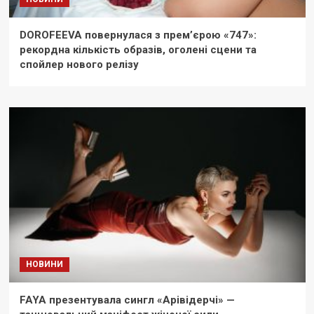
DOROFEEVA повернулася з прем’єрою «747»:
рекордна кількість образів, оголені сцени та
спойлер нового релізу
НОВИНИ
FAYA презентувала сингл «Арівідерчі» —