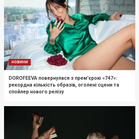
НОВИНИ
DOROFEEVA повернулася з прем’єрою «747»:
рекордна кількість образів, оголені сцени та
спойлер нового релізу