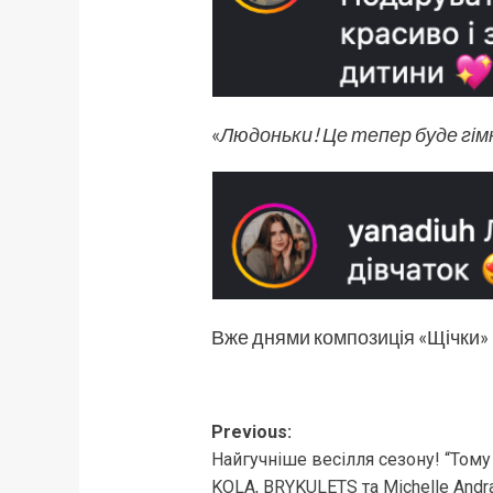
«
Людоньки! Це тепер буде гімн
Вже днями композиція «Щічки»
Post
Previous:
Найгучніше весілля сезону! “Том
navigation
KOLA, BRYKULETS та Michelle Andr