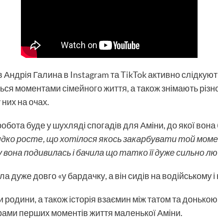
ів Андрія Галина в
Instagram
та
TikTok
активно слідкуют
яться моментами
сімейного життя
, а також знімають різ
них на очах.
обота буде у шухляді спогадів для Аміни, до якої вона
дко росте, що хотілося якось закарбувати той моме
 вона подивилась і бачила що татко її дуже сильно л
а дуже довго «у бардачку, а він сидів на водійському і н
и родини, а також історія взаємин між татом та донькою
ами перших моментів життя маленької Аміни.