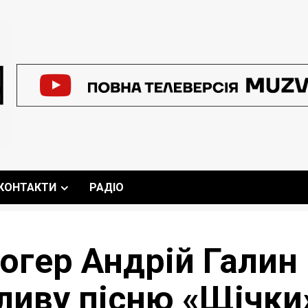
КОНТАКТИ
РАДІО
огер Андрій Галин
иву пісню «Щічки» 