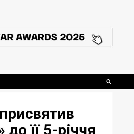
 присвятив
до її 5-річчя