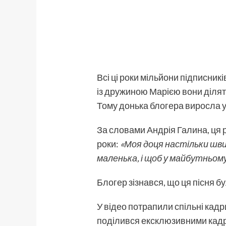
Всі ці роки мільйони підписник
із дружиною Марією вони діл
Тому донька блогера виросла у 
За словами Андрія Галина, ця р
роки:
«Моя доця настільки шви
маленька, і щоб у майбутньому
Блогер зізнався, що ця пісня бул
У відео потрапили спільні кадр
поділився ексклюзивними кадр