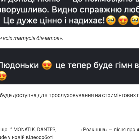
 всіх татусів дівчаток
»
.
 буде доступна для прослуховування на стримінгових
у що…” MONATIK, DANTES,
«Розкішна» — пісня про жі
ade у новій відеороботі