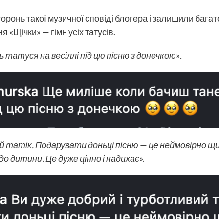
оронь такої музичної сповіді блогера і залишили багат
я «Щічки» — гімн усіх татусів.
татуся на весіллі під цю пісню з донечкою
»
.
й татік. Подарувати доньці пісню
—
це неймовірно щи
до дитини. Це дуже цінно і надихає
».