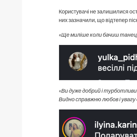
Користувачі не залишилися ост
них зазначили, що відтепер пісн
«
Ще миліше коли бачиш танець 
«
Ви дуже добрий і турботливи
Видно справжню любов і увагу 