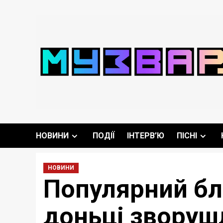
Перейти
до
вмісту
НОВИНИ
ПОДІЇ
ІНТЕРВ’Ю
ПІСНІ
НОВИНИ
Популярний бл
доньці зворушл