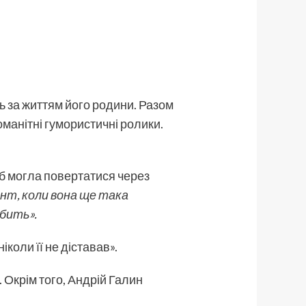
ь за життям його родини. Разом
номанітні гумористичні ролики.
 б могла повертатися через
нт, коли вона ще така
юбить».
іколи її не діставав».
. Окрім того, Андрій Галин