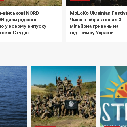
-військові NORD
MoLoKo Ukrainian Festiva
ON дали рідкісне
Чикаго зібрав понад 3
’ю у новому випуску
мільйона гривень на
ової Студії»
підтримку України