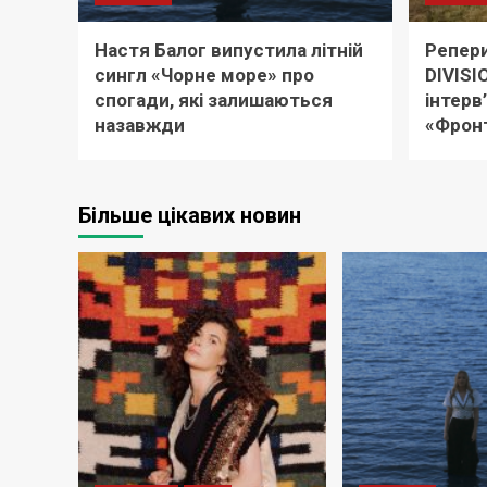
Настя Балог випустила літній
Репери
сингл «Чорне море» про
DIVISI
спогади, які залишаються
інтерв
назавжди
«Фронт
Більше цікавих новин