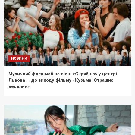
НОВИНИ
Музичний флешмоб на пісні «Скрябіна» у центрі
Львова — до виходу фільму «Кузьма: Страшно
веселий»