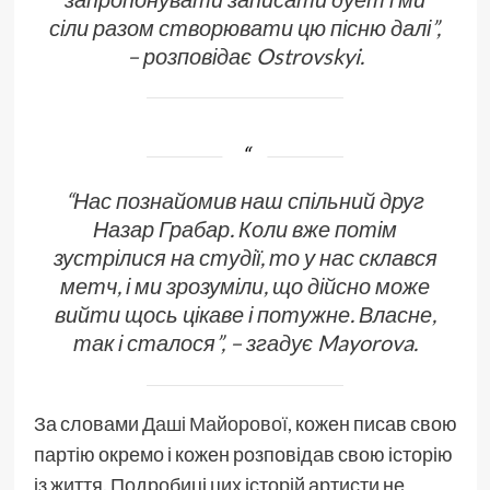
сіли разом створювати цю пісню далі”,
– розповідає Ostrovskyi.
“
Нас познайомив наш спільний друг
Назар Грабар. Коли вже потім
зустрілися на студії, то у нас склався
метч, і ми зрозуміли, що дійсно може
вийти щось цікаве і потужне. Власне,
так і сталося”,
– згадує Mayorova.
За словами
Даші Майорової
, кожен писав свою
партію окремо і кожен розповідав свою історію
із життя. Подробиці цих історій артисти не