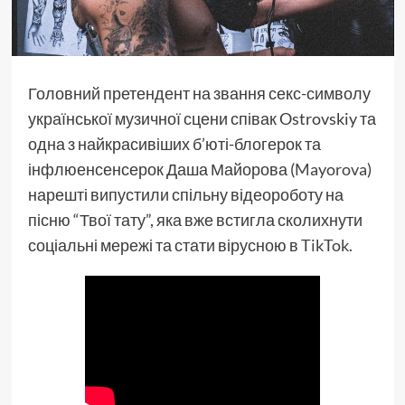
Головний претендент на звання секс-символу
української музичної сцени співак Ostrovskiy та
одна з найкрасивіших б’юті-блогерок та
інфлюенсенсерок Даша Майорова (
Mayorova
)
нарешті випустили спільну відеороботу на
пісню “Твої тату”, яка вже встигла сколихнути
соціальні мережі та стати вірусною в
TikTok
.