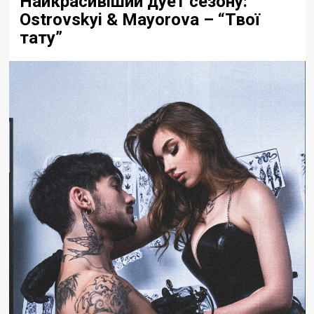
Найкрасивіший дует сезону:
Ostrovskyi & Mayorova – “Твої
тату”