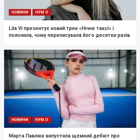
НОВИНИ
НУМ.О
Lila Vi презентує новий трек «Нічне таксі» і
пояснила, чому переписувала його десятки разів
НОВИНИ
НУМ.О
Марта Павлюк випустила щемкий дебют про