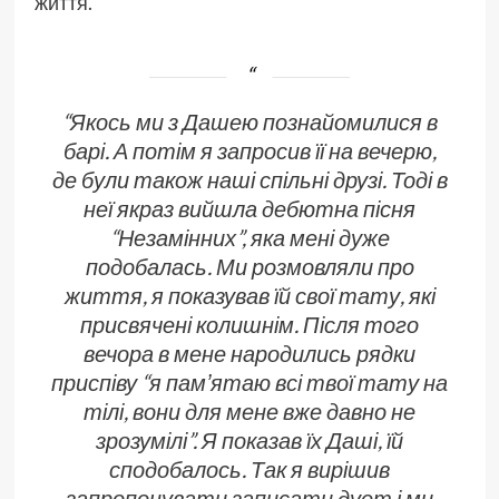
життя.
“
Якось ми з Дашею познайомилися в
барі. А потім я запросив її на вечерю,
де були також наші спільні друзі. Тоді в
неї якраз вийшла дебютна пісня
“Незамінних”, яка мені дуже
подобалась. Ми розмовляли про
життя, я показував їй свої тату, які
присвячені колишнім. Після того
вечора в мене народились рядки
приспіву “я памʼятаю всі твої тату на
тілі, вони для мене вже давно не
зрозумілі”. Я показав їх Даші, їй
сподобалось. Так я вирішив
запропонувати записати дует і ми