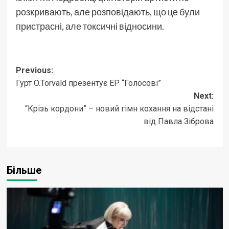
розкривають, але розповідають, що це були
пристрасні, але токсичні відносини.
Post
Previous:
Гурт O.Torvald презентує ЕР “Голосові”
navigation
Next:
“Крізь кордони” – новий гімн кохання на відстані
від Павла Зіброва
Більше