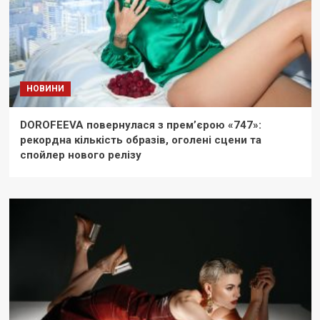
НОВИНИ
DOROFEEVA повернулася з прем’єрою «747»:
рекордна кількість образів, оголені сцени та
спойлер нового релізу