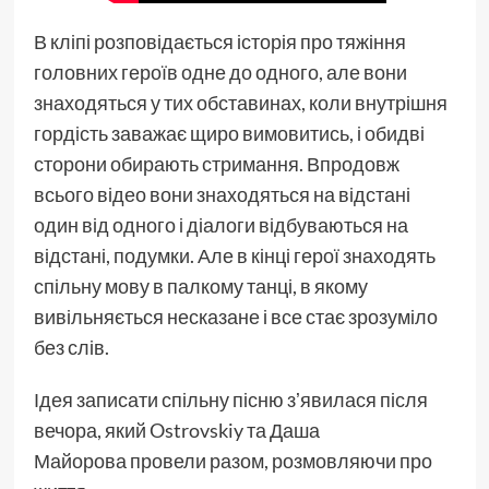
В кліпі розповідається історія про тяжіння
головних героїв одне до одного, але вони
знаходяться у тих обставинах, коли внутрішня
гордість заважає щиро вимовитись, і обидві
сторони обирають стримання. Впродовж
всього відео вони знаходяться на відстані
один від одного і діалоги відбуваються на
відстані, подумки. Але в кінці герої знаходять
спільну мову в палкому танці, в якому
вивільняється несказане і все стає зрозуміло
без слів.
Ідея записати спільну пісню зʼявилася після
вечора, який Ostrovskiy та Даша
Майорова провели разом, розмовляючи про