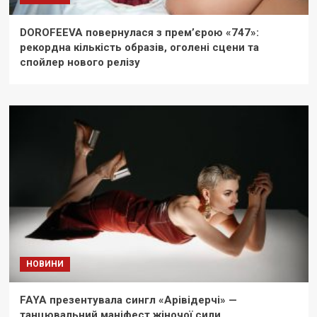
DOROFEEVA повернулася з прем’єрою «747»:
рекордна кількість образів, оголені сцени та
спойлер нового релізу
НОВИНИ
FAYA презентувала сингл «Арівідерчі» —
танцювальний маніфест жіночої сили