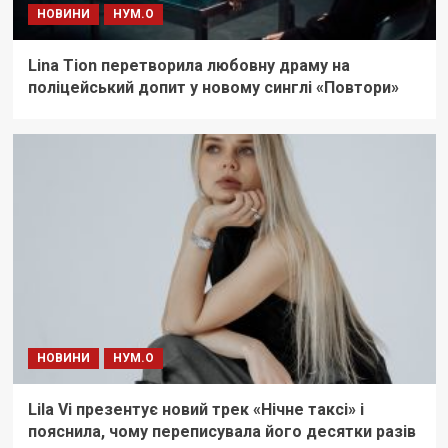
НОВИНИ
НУМ.О
Lina Tion перетворила любовну драму на
поліцейський допит у новому синглі «Повтори»
НОВИНИ
НУМ.О
Lila Vi презентує новий трек «Нічне таксі» і
пояснила, чому переписувала його десятки разів