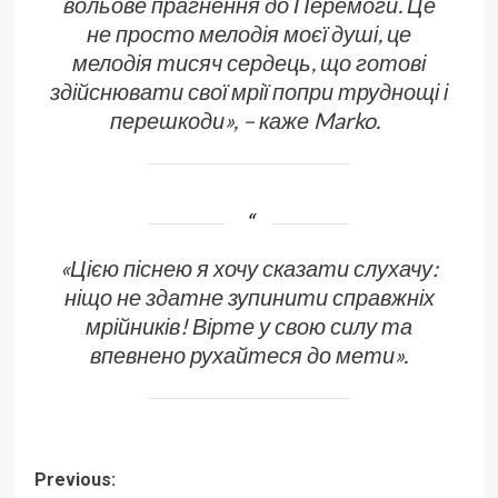
вольове прагнення до Перемоги. Це
не просто мелодія моєї душі, це
мелодія тисяч сердець, що готові
здійснювати свої мрії попри труднощі і
перешкоди
», – каже Marko.
«Цією піснею я хочу сказати слухачу:
ніщо не здатне зупинити справжніх
мрійників! Вірте у свою силу та
впевнено рухайтеся до мети».
Post
Previous: