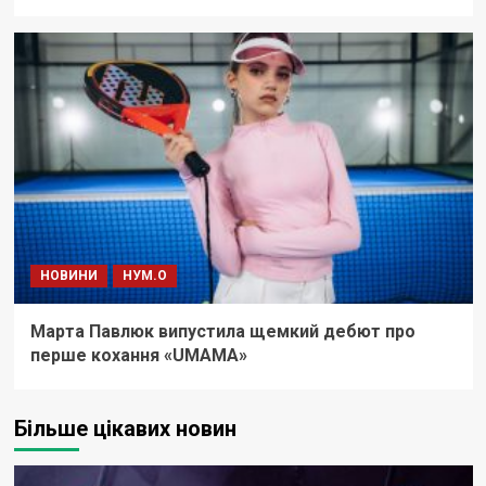
НОВИНИ
НУМ.О
Марта Павлюк випустила щемкий дебют про
перше кохання «UМАМА»
Більше цікавих новин