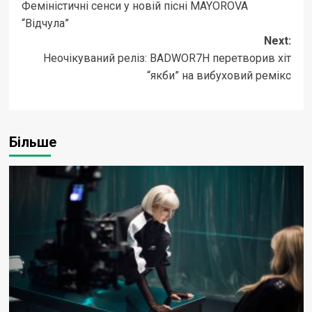
Феміністичні сенси у новій пісні MAYOROVA
navigation
“Відчула”
Next:
Неочікуваний реліз: BADWOR7H перетворив хіт
“якби” на вибуховий ремікс
Більше