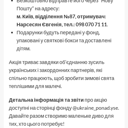
Безкоштовно відправте його через “Нову
Пошту” на адресу:
м. Київ, відділення №87, отримувач:
Нарсесян Євгенія, тел.: 098 070 71 11
.
Подарунки будуть передані у фонд,
упаковані у святкові бокси та доставлені
дітям.
Акція триває завдяки об’єднанню зусиль
українських і закордонних партнерів, які
спільно працюють, щоб зробити зимові свята
теплішими для малечі.
Детальна інформація та звіти
про акцію
доступні на сторінці фонду @ukraine_ponad.yse.
Давайте разом створимо маленьке диво для
тих, хто цього потребує!