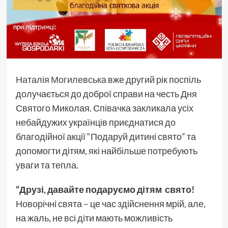
Наталія Могилевська
вже другий рік поспіль
долучається до доброї справи на честь Дня
Святого Миколая. Співачка закликала усіх
небайдужих українців приєднатися до
благодійної акції “Подаруй дитині свято” та
допомогти дітям, які найбільше потребують
уваги та тепла.
“Друзі, давайте подаруємо дітям свято!
Новорічні свята – це час здійснення мрій, але,
на жаль, не всі діти мають можливість