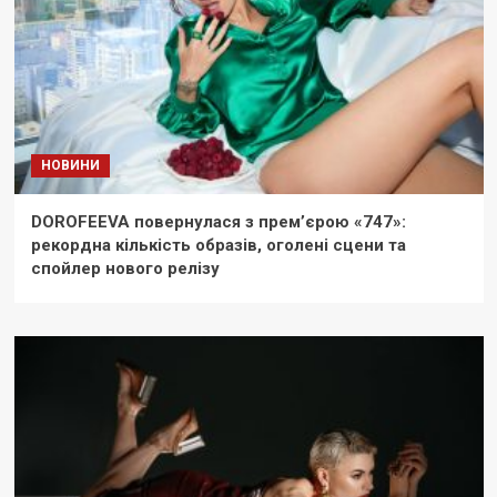
НОВИНИ
DOROFEEVA повернулася з прем’єрою «747»:
рекордна кількість образів, оголені сцени та
спойлер нового релізу