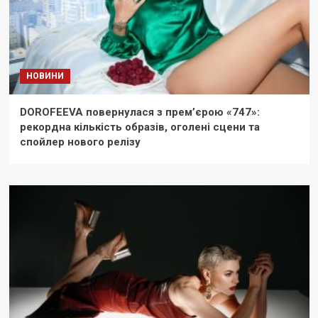
НОВИНИ
DOROFEEVA повернулася з прем’єрою «747»:
рекордна кількість образів, оголені сцени та
спойлер нового релізу