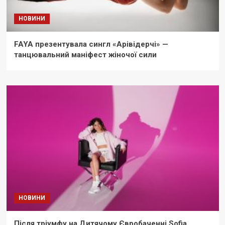
НОВИНИ
FAYA презентувала сингл «Арівідерчі» —
танцювальний маніфест жіночої сили
НОВИНИ
Після тріумфу на Дитячому Євробаченні Sofia