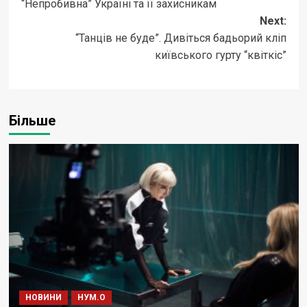
“Непробивна” Україні та її захисникам
Next:
“Танців не буде”. Дивіться бадьорий кліп
київського гурту “квіткіс”
Більше
НОВИНИ
НУМ.О