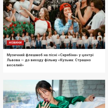
НОВИНИ
Музичний флешмоб на пісні «Скрябіна» у центрі
Львова — до виходу фільму «Кузьма: Страшно
веселий»