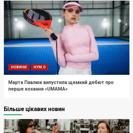
НОВИНИ
НУМ.О
Марта Павлюк випустила щемкий дебют про
перше кохання «UМАМА»
Більше цікавих новин