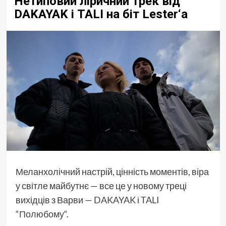
Нетиповий ліричний трек від
DAKAYAK і TALI на біт Lester‘а
Меланхолічний настрій, цінність моментів, віра
у світле майбутнє — все це у новому треці
вихідців з Варви —
DAKAYAK
і
TALI
“
Полюбому
“.