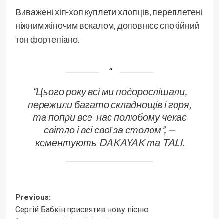
Виважені
хіп-хоп
куплети хлопців, переплетені
ніжним жіночим вокалом, доповнює спокійний
тон
фортепіано
.
“Цього року всі ми подорослішали,
пережили багато складнощів і горя,
та попри все нас полюбому чекає
світло і всі свої за столом”, —
коментують
DAKAYAK
та TALI.
Post
Previous:
Сергій Бабкін присвятив нову пісню
navigation