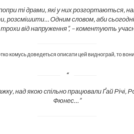
я, попри ті драми, які у них розгортаються, н
, розсмішити… Одним словом, аби сьогодні 
 трохи від напруження”, – коментують учас
тко комусь доведеться описати цей виднограй, то вони
у, над якою спільно працювали Ґай Річі, Ро
Фюнес…”