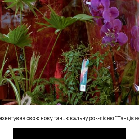
резентував свою нову танцювальну рок-пісню “
Танців н