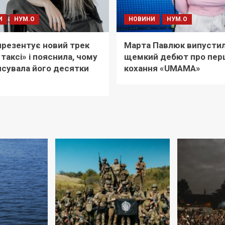
И
НУМ.О
НОВИНИ
НУМ.О
i презентує новий трек
Марта Павлюк випусти
 таксі» і пояснила, чому
щемкий дебют про пер
сувала його десятки
кохання «UМАМА»