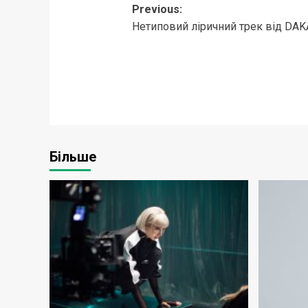
Post
Previous:
Нетиповий ліричний трек від DAKAY
navigation
Більше