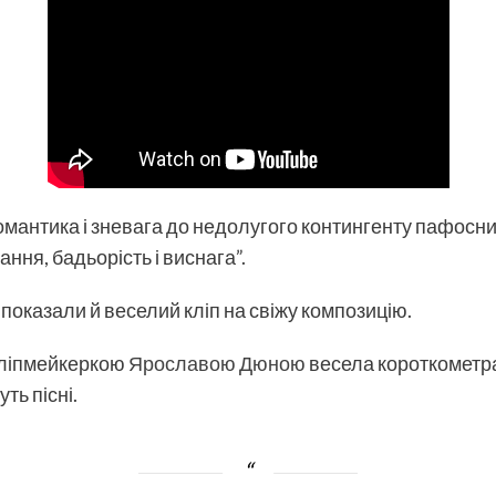
романтика і зневага до недолугого контингенту пафосн
ання, бадьорість і виснага”.
показали й веселий кліп на свіжу композицію.
 кліпмейкеркою
Ярославою Дюною
весела короткометра
ть пісні.