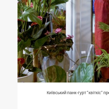
Київський панк-гурт “
квіткіс
” п