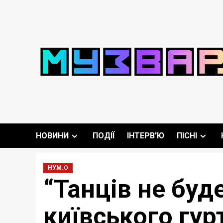
Перейти
до
вмісту
НОВИНИ
ПОДІЇ
ІНТЕРВ’Ю
ПІСНІ
НУМ.О
“Танців не буд
київського гурт