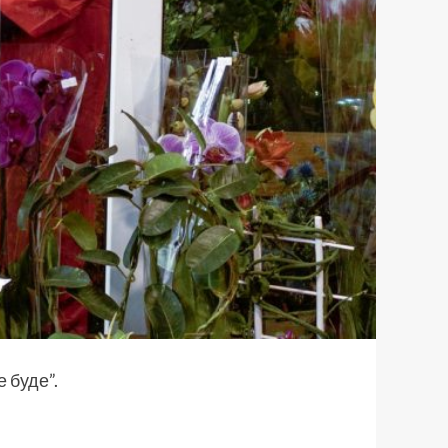
е буде
”.