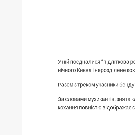
У ній поєдналися “підліткова 
нічного
Києва
і нерозділене кох
Разом з треком учасники
бенду
За словами музикантів, знята
кохання повністю відображає су