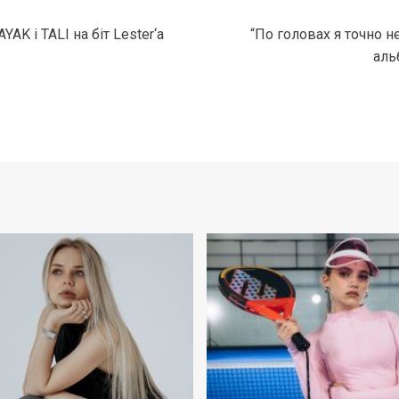
AK і TALI на біт Lester‘а
“По головах я точно н
аль