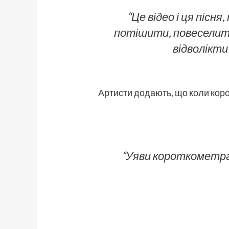
“Це відео і ця пісн
потішити, повеселити
відволікти
Артисти додають, що коли коро
“Уяви короткометражк