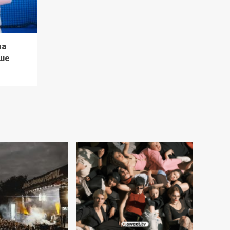
ла
ше