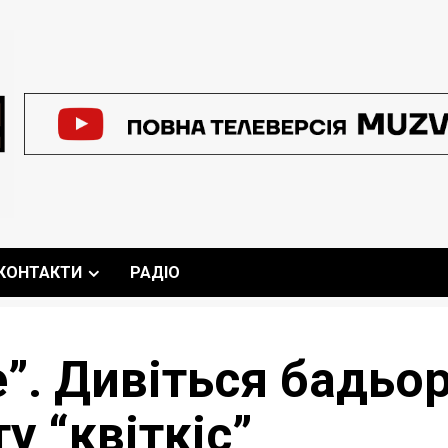
КОНТАКТИ
РАДІО
е”. Дивіться бадьо
у “квіткіс”