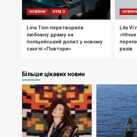
НОВИНИ
НУМ.О
НОВИН
Lina Tion перетворила
Lila V
любовну драму на
«Нічне
поліцейський допит у новому
перепи
синглі «Повтори»
разів
Більше цікавих новин