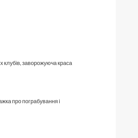
их клубів, заворожуюча краса
жка про пограбування і