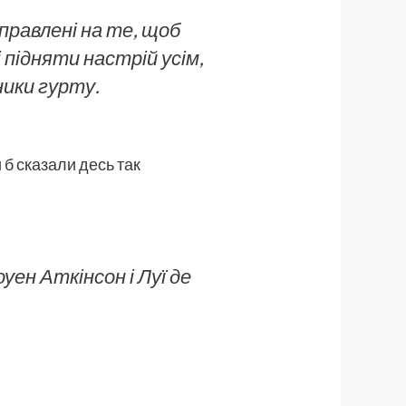
аправлені на те, щоб
підняти настрій усім,
ники гурту.
 б сказали десь так
уен Аткінсон і Луї де