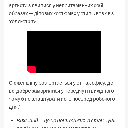
артисти зʼявилися у непритаманних собі
образах — ділових костюмах у стилі «вовків з
Уолл-стріт».
Сюжет кліпу розгортається у стінах офісу, де
всі добре заморилися у передчутті вихідного —
чому б не влаштувати його посеред робочого
дня?
Вихідний — це не день тижня, а стан душі,