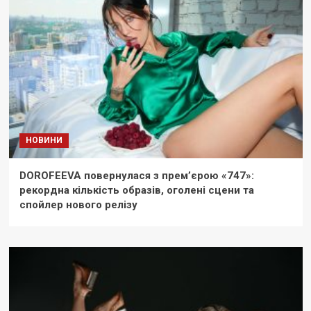
НОВИНИ
DOROFEEVA повернулася з прем’єрою «747»:
рекордна кількість образів, оголені сцени та
спойлер нового релізу