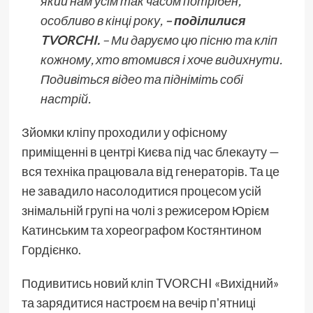
який нам усім так часом потрібен,
особливо в кінці року,
– поділилися
TVORCHI.
– Ми даруємо цю пісню та кліп
кожному, хто втомився і хоче видихнути.
Подивіться відео та підніміть собі
настрій.
Зйомки кліпу проходили у офісному
приміщенні в центрі Києва під час блекауту —
вся техніка працювала від генераторів. Та це
не завадило насолодитися процесом усій
знімальній групі на чолі з режисером Юрієм
Катинським та хореографом Костянтином
Гордієнко.
Подивитись новий кліп TVORCHI «Вихідний»
та зарядитися настроєм на вечір пʼятниці