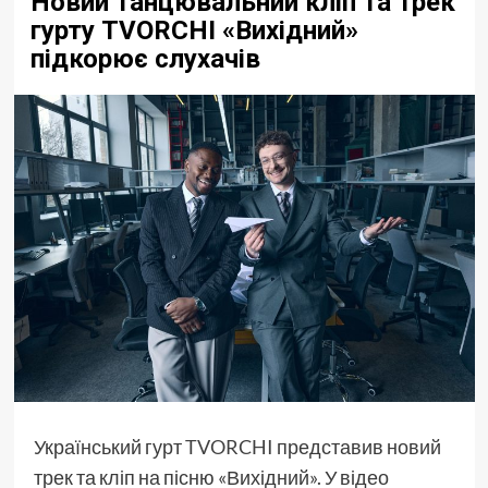
Новий танцювальний кліп та трек
гурту TVORCHI «Вихідний»
підкорює слухачів
Український гурт
TVORCHI
представив новий
трек та кліп на пісню «Вихідний». У відео