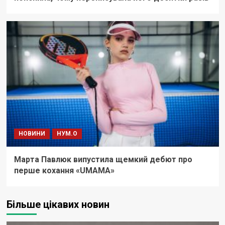
НОВИНИ
НУМ.О
Марта Павлюк випустила щемкий дебют про
перше кохання «UМАМА»
Більше цікавих новин