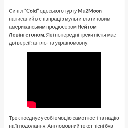
Сингл
“Cold”
одеського гурту
Mu2Moon
написаний в співпраці з мультиплатиновим
американським продюсером
Нейтом
Левінгстоном
. Як і попередні треки пісня має
дві версії: англо- та україномовну.
Трек поєднує у собі емоцію самотності та надію
на її подолання. Англомовний текст пісні був