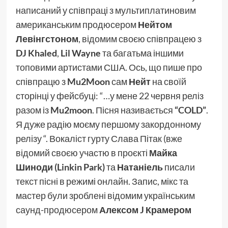
написаний у співпраці з мультиплатиновим
американським продюсером
Нейтом
Левінгстоном
, відомим своєю співпрацею з
DJ Khaled
,
Lil Wayne
та багатьма іншими
топовими артистами США. Ось, що пише про
співпрацю з
Mu2Moon
сам
Нейт
на своїй
сторінці у фейсбуці: “…у мене 22 червня реліз
разом із
Mu2moon
. Пісня називається
“COLD”
.
Я дуже радію моєму першому закордонному
релізу “. Вокаліст гурту Слава Пітак (вже
відомий своєю участю в проєкті
Майка
Шиноди (Linkin Park)
та
Натаніель
писали
текст пісні в режимі онлайн. Запис, мікс та
мастер були зроблені відомим українським
саунд-продюсером
Алексом J Крамером