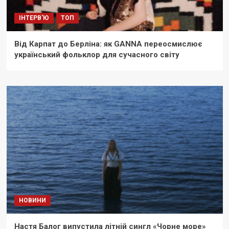
ІНТЕРВ'Ю
ТОП
Від Карпат до Берліна: як GANNA переосмислює
український фольклор для сучасного світу
НОВИНИ
Настя Балог випустила літній сингл «Чорне море»