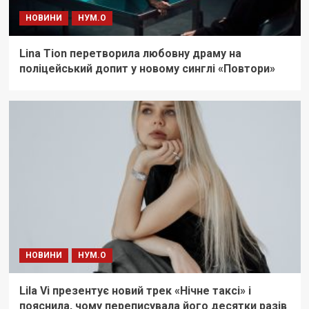
НОВИНИ
НУМ.О
Lina Tion перетворила любовну драму на
поліцейський допит у новому синглі «Повтори»
НОВИНИ
НУМ.О
Lila Vi презентує новий трек «Нічне таксі» і
пояснила, чому переписувала його десятки разів