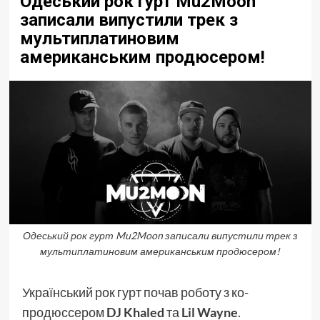
Одеський рок гурт Mu2Moon
записали випустили трек з
мультиплатиновим
американським продюсером!
Одеський рок гурт Mu2Moon записали випустили трек з
мультиплатиновим американським продюсером!
Український рок гурт почав роботу з ко-
продюссером
DJ Khaled
та
Lil Wayne
.