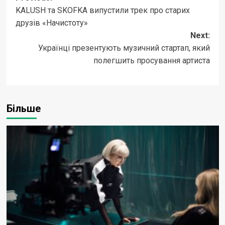
KALUSH та SKOFKA випустили трек про старих
navigation
друзів «Начистоту»
Next:
Українці презентують музичний стартап, який
полегшить просування артиста
Більше