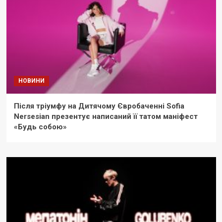
НОВИНИ
Після тріумфу на Дитячому Євробаченні Sofia
Nersesian презентує написаний її татом маніфест
«Будь собою»