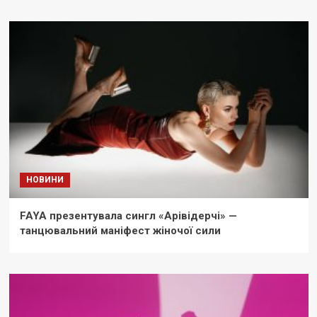
НОВИНИ
FAYA презентувала сингл «Арівідерчі» —
танцювальний маніфест жіночої сили