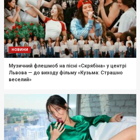
НОВИНИ
Музичний флешмоб на пісні «Скрябіна» у центрі
Львова — до виходу фільму «Кузьма: Страшно
веселий»