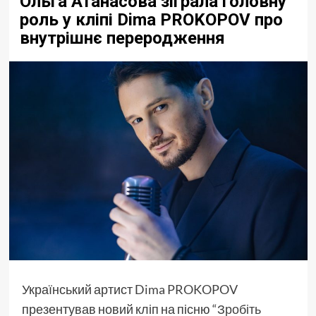
Ольга Атанасова зіграла головну
роль у кліпі Dima PROKOPOV про
внутрішнє переродження
Український артист
Dima PROKOPOV
презентував новий кліп на пісню
“Зробіть