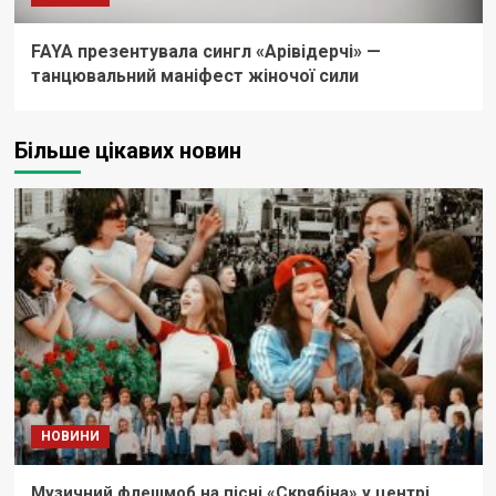
FAYA презентувала сингл «Арівідерчі» —
танцювальний маніфест жіночої сили
Більше цікавих новин
НОВИНИ
Музичний флешмоб на пісні «Скрябіна» у центрі