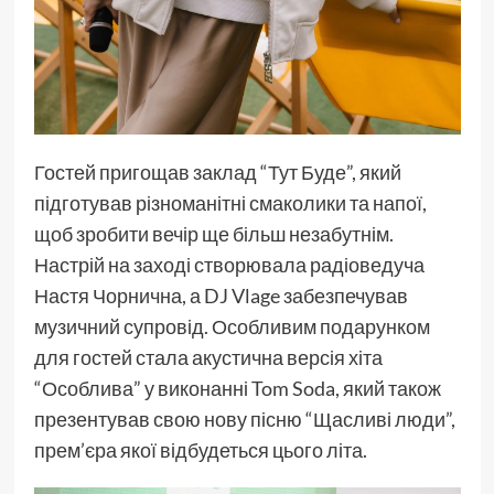
Гостей пригощав заклад “Тут Буде”, який
підготував різноманітні смаколики та напої,
щоб зробити вечір ще більш незабутнім.
Настрій на заході створювала радіоведуча
Настя Чорнична, а DJ Vlage забезпечував
музичний супровід. Особливим подарунком
для гостей стала акустична версія хіта
“Особлива” у виконанні Tom Soda, який також
презентував свою нову пісню “Щасливі люди”,
прем’єра якої відбудеться цього літа.