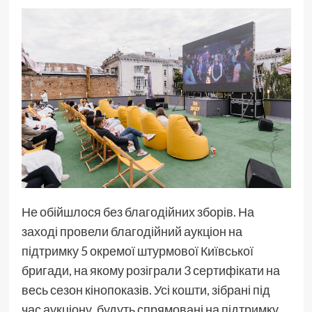
Не обійшлося без благодійних зборів. На
заході провели благодійний аукціон на
підтримку 5 окремої штурмової Київської
бригади, на якому розіграли 3 сертифікати на
весь сезон кінопоказів. Усі кошти, зібрані під
час аукціону, будуть спрямовані на підтримку