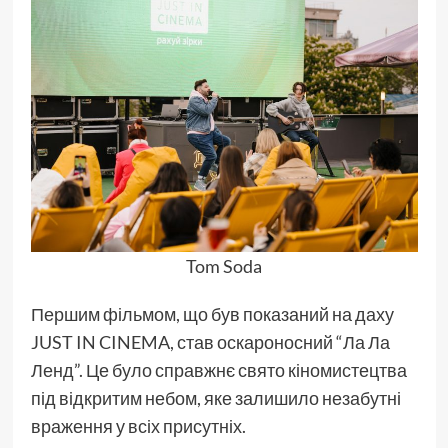
Tom Soda
Першим фільмом, що був показаний на даху
JUST IN CINEMA, став оскароносний “Ла Ла
Ленд”. Це було справжнє свято кіномистецтва
під відкритим небом, яке залишило незабутні
враження у всіх присутніх.