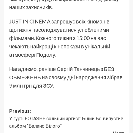
наших захисників.
JUST IN CINEMA запрошує всіх кіноманів
щотижня насолоджуватися улюбленими
фільмами. Кожного тижня з 15:00 на вас
чекають найкращі кінопокази в унікальній
атмосфері Подолу.
Нагадаємо, раніше
Сергій Танчинець з БЕЗ
ОБМЕЖЕНЬ
на своєму Дні народження зібрав
9 млн грн для ЗСУ,
Post
Previous:
У гурті BOTASHE сольний артист: Білий Бо випустив
navigation
альбом “Баланс Білого”