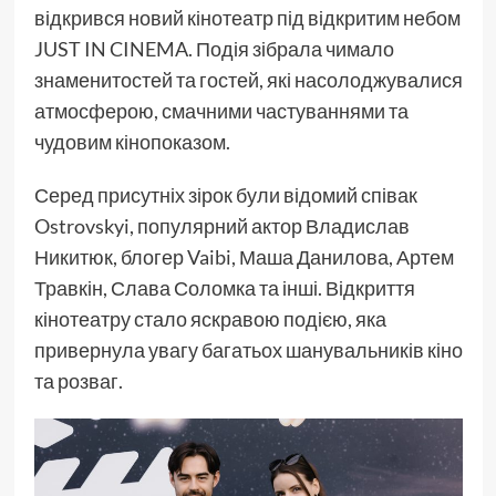
відкрився новий кінотеатр під відкритим небом
JUST IN CINEMA. Подія зібрала чимало
знаменитостей та гостей, які насолоджувалися
атмосферою, смачними частуваннями та
чудовим кінопоказом.
Серед присутніх зірок були відомий співак
Ostrovskyi, популярний актор Владислав
Никитюк, блогер Vaibi, Маша Данилова, Артем
Травкін, Слава Соломка та інші. Відкриття
кінотеатру стало яскравою подією, яка
привернула увагу багатьох шанувальників кіно
та розваг.