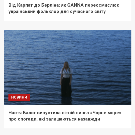
Від Карпат до Берліна: як GANNA переосмислює
український фольклор для сучасного світу
НОВИНИ
Настя Балог випустила літній сингл «Чорне море»
про спогади, які залишаються назавжди