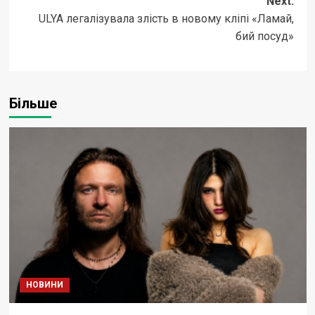
Next:
ULYA легалізувала злість в новому кліпі «Ламай,
бий посуд»
Більше
НОВИНИ