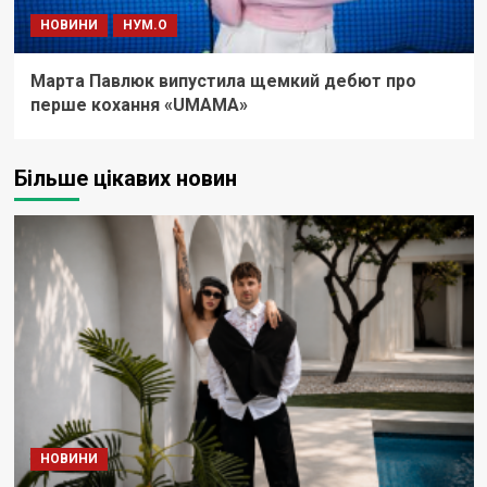
НОВИНИ
НУМ.О
Марта Павлюк випустила щемкий дебют про
перше кохання «UМАМА»
Більше цікавих новин
НОВИНИ