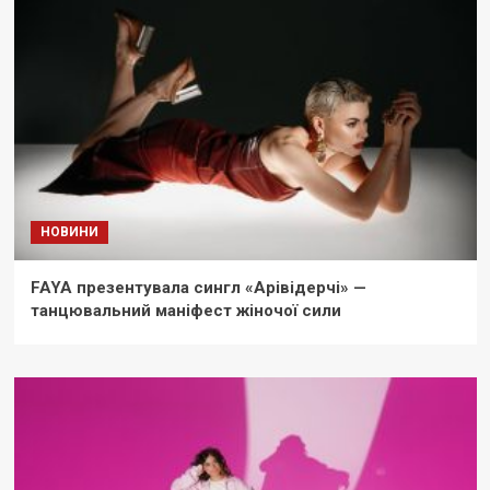
НОВИНИ
FAYA презентувала сингл «Арівідерчі» —
танцювальний маніфест жіночої сили