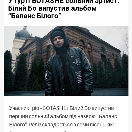
У гурті BOTASHE сольний артист:
Білий Бо випустив альбом
“Баланс Білого”
Учасник тріо «BOTASHE» Білий Бо випустив
перший сольний альбом під назвою
“Баланс
Білого”
. Реліз складається з семи пісень, які