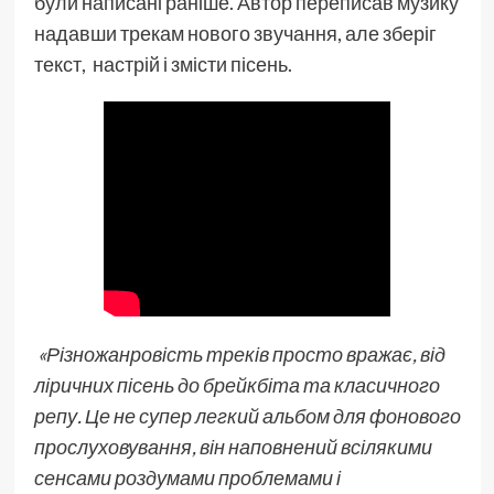
були написані раніше. Автор переписав музику
надавши трекам нового звучання, але зберіг
текст, настрій і змісти пісень.
«Різножанровість треків просто вражає, від
ліричних пісень до брейкбіта та класичного
репу. Це не супер легкий альбом для фонового
прослуховування, він наповнений всілякими
сенсами роздумами проблемами і