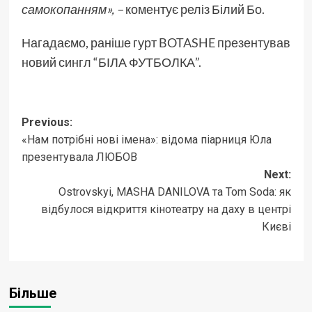
самокопанням», –
коментує реліз Білий Бо.
Нагадаємо, раніше гурт
BOTASHE презентував
новий сингл “БІЛА ФУТБОЛКА”.
Post
Previous:
«Нам потрібні нові імена»: відома піарниця Юла
navigation
презентувала ЛЮБОВ
Next:
Ostrovskyi, MASHA DANILOVA та Tom Soda: як
відбулося відкриття кінотеатру на даху в центрі
Києві
Більше