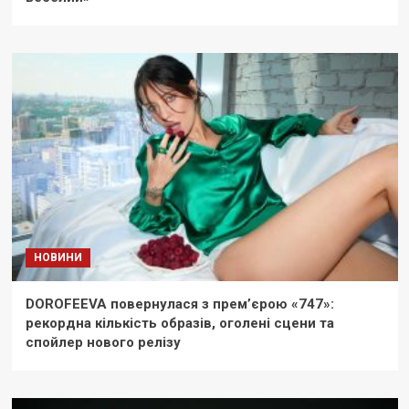
НОВИНИ
DOROFEEVA повернулася з прем’єрою «747»:
рекордна кількість образів, оголені сцени та
спойлер нового релізу