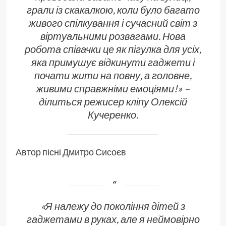
грали із скакалкою, коли було багато
живого спілкування і сучасний світ з
віртуальними розвагами. Нова
робота співачки це як пігулка для усіх,
яка примушує відкинути гаджети і
почати жити на повну, а головне,
живими справжніми емоціями!» –
ділиться режисер кліпу Олексій
Кучеренко.
Автор пісні
​Дмитро Сисоє
в
«Я належу до покоління дітей з
гаджетами в руках, але я неймовірно