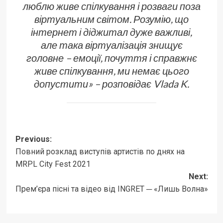
люблю живе спілкування і розваги поза
віртуальним світом. Розумію, що
інтернет і діджитал дуже важливі,
але така віртуалізація знищує
головне – емоції, почуття і справжнє
живе спілкування, ми немає цього
допустити» – розповідає Vlada K.
Post
Previous:
Повний розклад виступів артистів по днях на
navigation
MRPL City Fest 2021
Next:
Прем’єра пісні та відео від INGRET ─ «Лишь Волна»