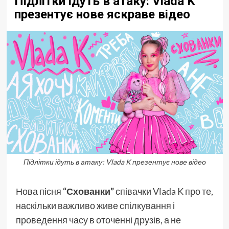
Підлітки ідуть в атаку: Vlada K
презентує нове яскраве відео
Підлітки ідуть в атаку: Vlada K презентує нове відео
Нова пісня
“Схованки”
співачки
Vlada K
про те,
наскільки важливо живе спілкування і
проведення часу в оточенні друзів, а не