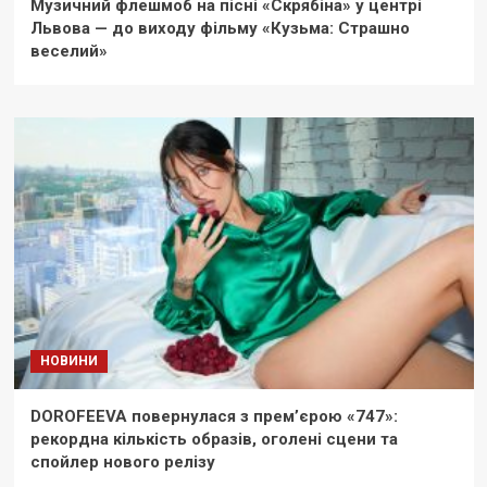
Музичний флешмоб на пісні «Скрябіна» у центрі
Львова — до виходу фільму «Кузьма: Страшно
веселий»
НОВИНИ
DOROFEEVA повернулася з прем’єрою «747»:
рекордна кількість образів, оголені сцени та
спойлер нового релізу