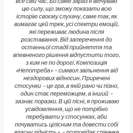
все свій час. Бо саме зараз я відчуваю
цю силу, що зможу показати всю
історію своєму слухачу, саме так, як
вимагає цей трек, усі спектри емоцій,
які переживає людина після
розставання. Від заперечення до
останньої стадії прийняття та
впевненого рішення відпустити того,
з ким не по дорогі. Композиція
«Непотреба» – символ звільнення від
нездорових відносин. Приречені
стосунки – це гра, в якій рано чи пізно,
один стає переможцем, а інший –
зазнає поразки. В цій пісні, я проживаю
усвідомлення, що не потрібно
перебувати у стосунках, аби
почуватись цілісним та довести собі
власну гідність». – розповідає співачка