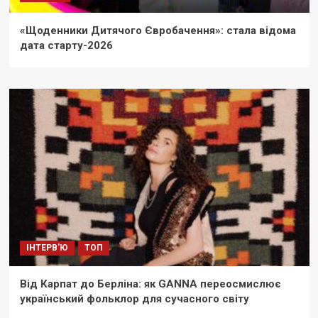
«Щоденники Дитячого Євробачення»: стала відома
дата старту-2026
ІНТЕРВ'Ю
ТОП
Від Карпат до Берліна: як GANNA переосмислює
український фольклор для сучасного світу