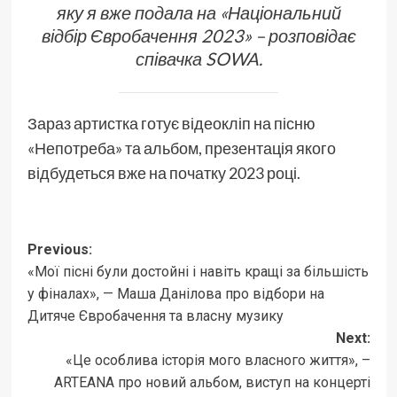
яку я вже подала на «Національний
відбір Євробачення 2023» – розповідає
співачка SOWA.
Зараз артистка готує відеокліп на пісню
«Непотреба» та альбом, презентація якого
відбудеться вже на початку 2023 році.
Post
Previous:
«Мої пісні були достойні і навіть кращі за більшість
navigation
у фіналах», — Маша Данілова про відбори на
Дитяче Євробачення та власну музику
Next:
«Це особлива історія мого власного життя», –
ARTEANA про новий альбом, виступ на концерті