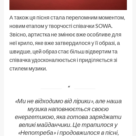
А також ця пісня стала переломним моментом,
новим етапом у творчості співачки SOWA.
Звісно, артистка не змінює вже особливе для
неї крило, яке вже затвердилося у її образі, а
швидше, цей образ стає більш відвертим та
співачка удосконалюється і приділяється зі
стилем музики.
«Ми не відходимо від лірики», але наша
музика наповнюється своєю
енергетикою, яка готова заряджати
великі майданчики. Це трапилося у
«Непотреба» і продовжилося в пісні,