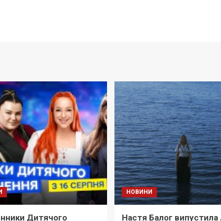
И
НОВИНИ
нники Дитячого
Настя Балог випустила 