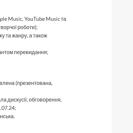
ple Music, YouTube Music та
ворчої роботи);
у та жанру, а також
іантом перевидання;
авлена (презентована,
ла дискусії, обговорення,
.07.24;
нська.