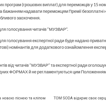
х програм (грошових виплат) для переможців у 15 ном
а бажанням надавати переможцям Премії безоплатні 
обливого заохочення.
ля голосування читачів “МУЗВАР”.
ля голосування експертної ради буде надано приват
тові) номінантів для додаткового ознайомлення експерт
нтів від читачів “МУЗВАР” та експертної ради оголошу
відних ФОРМАХ й не регламентуються цим Положенням
ів новою піснею та кліпом
TOM SODA відкриє своє серц