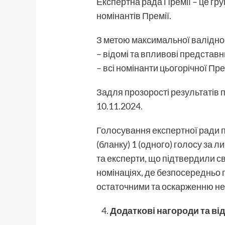
Експертна рада Премії – це груп
номінантів Премії.
З метою максимальної валіднос
– відомі та впливові представни
– всі номінанти цьогорічної Пре
Задля прозорості результатів п
10.11.2024.
Голосування експертної ради пр
(бланку) 1 (одного) голосу за л
та експерти, що підтвердили св
номінаціях, де безпосередньо 
остаточними та оскарженню не
Додаткові нагороди та від