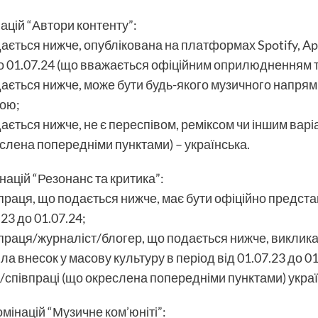
націй “Автори контенту”:
ається нижче, опублікована на платформах Spotify, Ap
 до 01.07.24 (що вважається офіційним оприлюдненням т
дається нижче, може бути будь-якого музичного напрямк
вою;
дається нижче, не є переспівом, реміксом чи іншим вар
еслена попередніми пунктами) – українська.
інацій “Резонанс та критика”:
впраця, що подається нижче, має бути офіційно предст
.23 до 01.07.24;
впраця/журналіст/блогер, що подається нижче, виклика
а внесок у масову культуру в період від 01.07.23 до 01
у/співпраці (що окреслена попередніми пунктами) украї
омінацій “Музичне ком’юніті”: