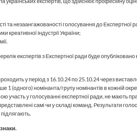
а українських експертів, що здійснює професійну оцінку
ті та незаангажованості голосування до Експертної р
ки креативної індустрії України;
мії.
ерелік експертів з Експертної ради буде опубліковано 
оходить у період з 16.10.24 по 25.10.24 через виставл
ише 1 (одного) номінанта/групу номінантів в кожній окр
ою участь у голосуванні експертної ради, не мають пр
представлені самі чи у складі команд. Результати голо
 підлягають.
знаки.