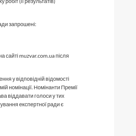
 робіт (її результатів)
ади запрошені:
на сайті muzvar.com.ua після
ення у відповідній відомості
емій номінації. Номінанти Премії
ава віддавати голоси у тих
сування експертної ради є