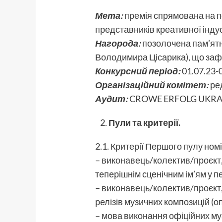
Мета:
премія спрямована на по
представників креативної індус
Нагорода:
позолочена пам’ятна
Володимира Цісарика), що зафі
Конкурсний період:
01.07.23-
Організаційний комітет:
ре
Аудит:
CROWE ERFOLG UKRA
Пули та критерії.
2.1. Критерії Першого пулу ном
– виконавець/колектив/проєкт,
теперішнім сценічним ім’ям у пе
– виконавець/колектив/проєкт, 
релізів музичних композицій (
– мова виконання офіційних муз