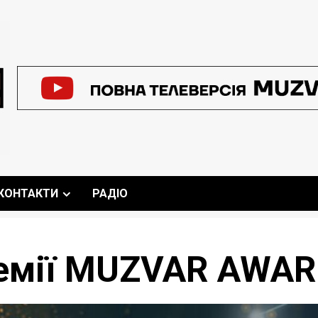
КОНТАКТИ
РАДІО
емії MUZVAR AWAR