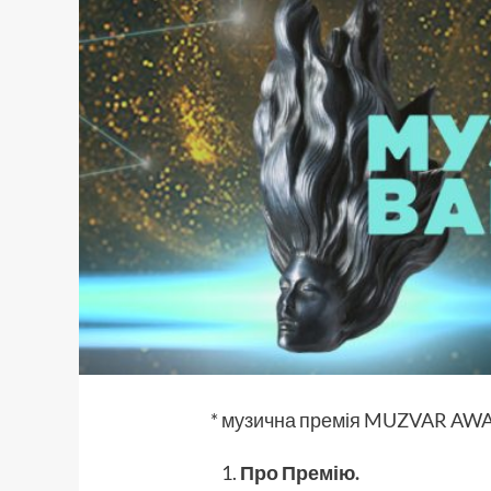
* музична премія MUZVAR AWAR
Про Премію.