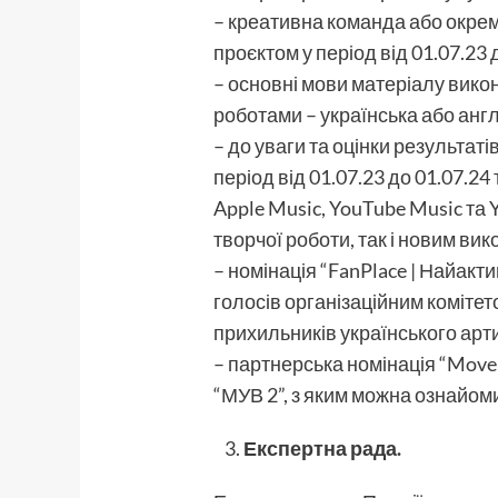
– креативна команда або окре
проєктом у період від 01.07.23 
– основні мови матеріалу вико
роботами – українська або англ
– до уваги та оцінки результат
період від 01.07.23 до 01.07.24
Apple Music, YouTube Music та
творчої роботи, так і новим в
– номінація “FanPlace | Найакт
голосів організаційним коміте
прихильників українського арт
– партнерська номінація “Move
“МУВ 2”, з яким можна ознайом
Експертна рада.