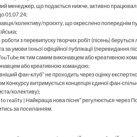
мий менеджер, що подається нижче, активно працювал
до 01.07.24;
навця/колективу/проєкту, що окреслено попереднім п
ійська;
ів роботи з перевипуску творчих робіт (пісень) беруться
 та за умови їхньої офіційної публікації (перевидання пі
 YouTube як тим самим виконавцем або креативною ко
иконавцем або креативною командою;
ивніший фан-клуб” не проходить через оцінку експертно
том Конкурсу витримується концепція єдиної фан-спільн
иста/колективу);
 to reality | Найкраща нова пісня” регулюється через 
итись за посиланням.