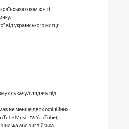
країнського ком’юніті
инку.
с” від українського митця
.
ому слухачу/глядачу під
4 мав не менше двох офіційних
uTube Music та YouTube);
аїнська або англійська.