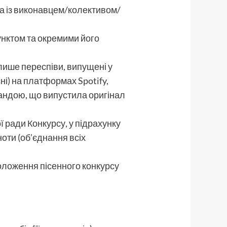
а із виконавцем/колективом/
унктом та окремими його
 лише переспіви, випущені у
сні) на платформах Spotify,
мандою, що випустила оригінал
ї ради Конкурсу, у підрахунку
оти (об’єднання всіх
Положення пісенного конкурсу