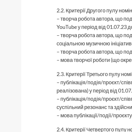
2.2. Критерії Другого пулу номі
– творча робота автора, що под
YouTube у період від 01.07.23
– творча робота автора, що по
соціальною музичною ініціати
– творча робота автора, що по
– мова творчої роботи (що окр
2.3. Критерії Третього пулу ном
– публікація/подія/проєкт/спі
реалізована) у період від 01.07
– публікація/подія/проєкт/спі
суспільний резонанс та здійснил
– мова публікації/події/проєкт
2.4. Критерії Четвертого пулу н