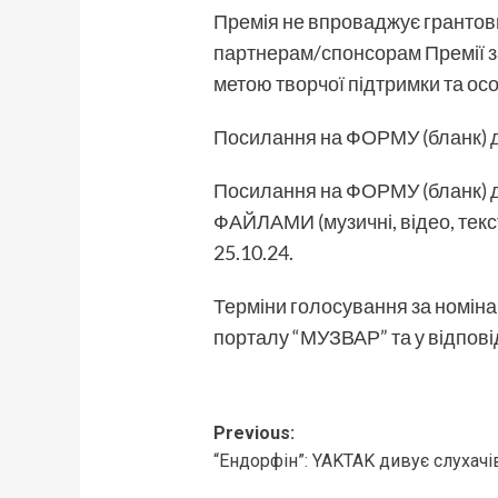
Премія не впроваджує грантови
партнерам/спонсорам Премії з
метою творчої підтримки та ос
Посилання на ФОРМУ (бланк) д
Посилання на ФОРМУ (бланк) д
ФАЙЛАМИ (музичні, відео, текс
25.10.24.
Терміни голосування за номіна
порталу “МУЗВАР” та у відпо
Post
Previous:
“Ендорфін”: YAKTAK дивує слухач
navigation