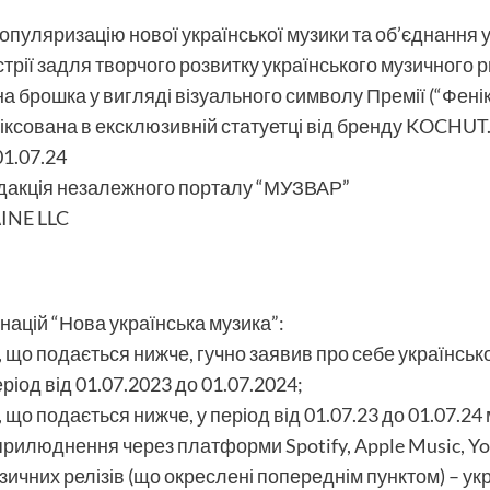
пуляризацію нової української музики та об’єднання у
трії задля творчого розвитку українського музичного р
 брошка у вигляді візуального символу Премії (“Фенік
ксована в ексклюзивній статуетці від бренду KOCHUT
01.07.24
дакція незалежного порталу “МУЗВАР”
INE LLC
інацій “Нова українська музика”:
 що подається нижче, гучно заявив про себе українськ
ріод від 01.07.2023 до 01.07.2024;
що подається нижче, у період від 01.07.23 до 01.07.2
оприлюднення через платформи Spotify, Apple Music, Yo
ичних релізів (що окреслені попереднім пунктом) – укр