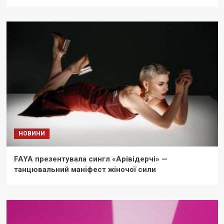
НОВИНИ
FAYA презентувала сингл «Арівідерчі» —
танцювальний маніфест жіночої сили