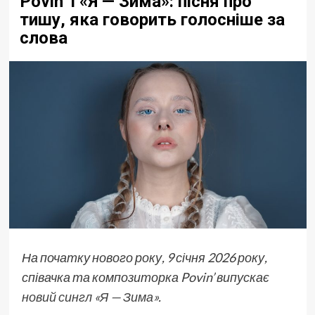
Povin’ і «Я — Зима»: пісня про
тишу, яка говорить голосніше за
слова
На початку нового року, 9 січня 2026 року,
співачка та композиторка Povin’ випускає
новий сингл «Я — Зима»
.