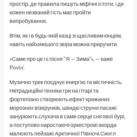
простір, де правила пишуть міфічні істоти, і де
кожен незваний гість має пройти
випробування.
Втім, як і в будь-якій казці зі щасливим кінцем,
навіть найхижішого звіра можна приручити.
«Саме про це і є пісня “Я — Зима”», — каже
Povin’
.
Музично трек поєднує енергію та містичність.
Нетрадиційні техніки гри на гітарі та
фортепіано створюють ефект крижаних
морозних візерунків, швидкі струнні пасажі
занурюють слухача в саме серце снігової бурі,
а поступово наростаючі оркестрові акорди
малюють пейзажі Арктичної Півночі.Сингл