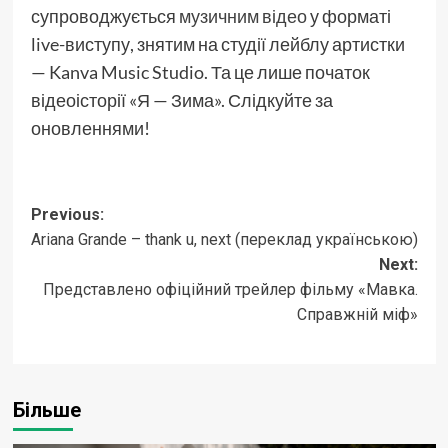
супроводжується
музичним відео
у форматі
live-виступу, знятим на студії лейблу артистки
— Kanva Music Studio. Та це лише початок
відеоісторії «Я — Зима». Слідкуйте за
оновленнями!
Post
Previous:
Ariana Grande – thank u, next (переклад українською)
navigation
Next:
Представлено офіційний трейлер фільму «Мавка.
Справжній міф»
Більше