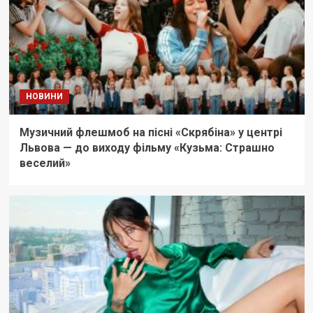
НОВИНИ
Музичний флешмоб на пісні «Скрябіна» у центрі
Львова — до виходу фільму «Кузьма: Страшно
веселий»