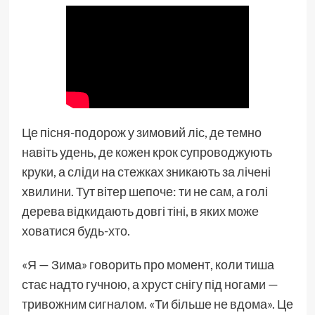
Це пісня-подорож у зимовий ліс, де темно
навіть удень, де кожен крок супроводжують
круки, а сліди на стежках зникають за лічені
хвилини. Тут вітер шепоче: ти не сам, а голі
дерева відкидають довгі тіні, в яких може
ховатися будь-хто.
«Я — Зима» говорить про момент, коли тиша
стає надто гучною, а хруст снігу під ногами —
тривожним сигналом. «Ти більше не вдома». Це