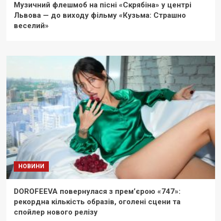
Музичний флешмоб на пісні «Скрябіна» у центрі
Львова — до виходу фільму «Кузьма: Страшно
веселий»
НОВИНИ
DOROFEEVA повернулася з прем’єрою «747»:
рекордна кількість образів, оголені сцени та
спойлер нового релізу