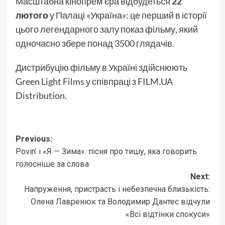
Масштабна кінопрем’єра відбудеться
22
лютого
у Палаці «Україна»: це перший в історії
цього легендарного залу показ фільму, який
одночасно збере понад 3500 глядачів.
Дистрибуцію фільму в Україні здійснюють
Green Light Films у співпраці з FILM.UA
Distribution.
Post
Previous:
Povin’ і «Я — Зима»: пісня про тишу, яка говорить
navigation
голосніше за слова
Next:
Напруження, пристрасть і небезпечна близькість:
Олена Лавренюк та Володимир Дантес відчули
«Всі відтінки спокуси»