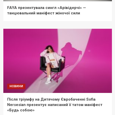
FAYA презентувала сингл «Арівідерчі» —
танцювальний маніфест жіночої сили
НОВИНИ
Після тріумфу на Дитячому Євробаченні Sofia
Nersesian презентує написаний її татом маніфест
«Будь собою»