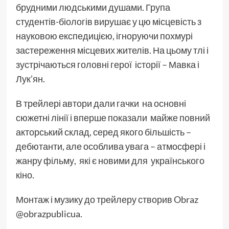
брудними людськими душами. Група
студентів-біологів вирушає у цю місцевість з
науковою експедицією, ігноруючи похмурі
застереження місцевих жителів. На цьому тлі і
зустрічаються головні герої історії – Мавка і
Лук’ян.
В трейлері автори дали гачки на основні
сюжетні лінії і вперше показали майже повний
акторський склад, серед якого більшість –
дебютанти, але особлива увага – атмосфері і
жанру фільму, які є новими для українського
кіно.
Монтаж і музику до трейлеру створив Obraz
@obrazpublicua.