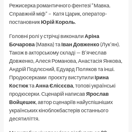
Режисерка романтичного фентезі “Мавка.
Справжній міф” – Катя Царик, оператор-
постановник
Юрій Король
.
Головні ролі у стрічці виконали
Аріна
Бочарова
(Мавка) та
Іван Довженко
(Лук’ян).
Також в акторському складі — В’ячеслав
Довженко, Алеся Романова, Анастасія Янкова,
Андрій Подлєсний, Едуард Поляков та інші.
Продюсерками проєкту виступили
Ірина
Костюк
та
Анна Єлісєєва
, топові українські
продюсерки. Сценарій написав
Ярослав
Войцешек
, автор сценаріїв найуспішніших
українських кіноблокбастерів останнього
десятиліття.