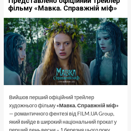
Представлено офіційний трейлер
фільму «Мавка. Справжній міф»
Вийшов перший офіційний трейлер
художнього фільму
«Мавка. Справжній міф»
— романтичного фентезі від
FILM.UA Group
,
який вийде в широкий національний прокат у
перший день весни – 1 березня цього року.