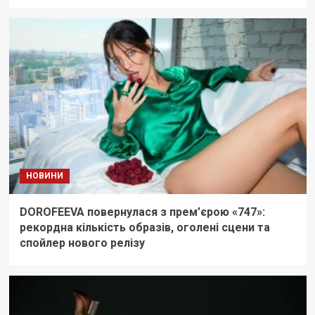
НОВИНИ
DOROFEEVA повернулася з прем’єрою «747»:
рекордна кількість образів, оголені сцени та
спойлер нового релізу