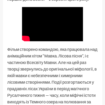
Фільм створено командою, яка працювала над
анімаційним хітом “Мавка. Лісова пісня”, і є
частиною Всесвіту Мавки. Але на цей раз
творці звернулись до оригінальної міфології, в
якій мавки є небезпечними і химерними
лісовими створіннями. Події розгортаються у
прадавніх лісах України в період магічного
Русалчиного тижня — часу, коли міфічні істоти
виходять із Темного озера на полювання за