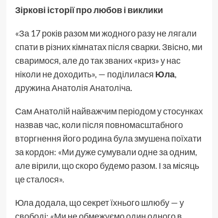
Зіркові історії про любов і виклики
«За 17 років разом ми жодного разу не лягали
спати в різних кімнатах після сварки. Звісно, ми
сваримося, але до так званих «криз» у нас
ніколи не доходить», — поділилася
Юла
,
дружина Анатолія Анатоліча.
Сам Анатолій найважчим періодом у стосунках
назвав час, коли після повномасштабного
вторгнення його родина була змушена поїхати
за кордон: «Ми дуже сумували одне за одним,
але вірили, що скоро будемо разом. І за місяць
це сталося».
Юла додала, що секрет їхнього шлюбу — у
свободі: «Ми не обмежуємо один одного в