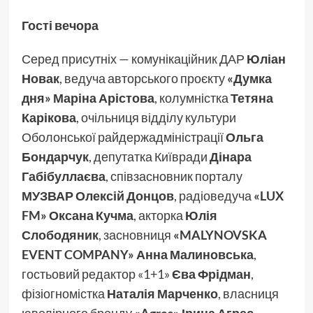
Гості вечора
Серед присутніх — комунікаційник ДАР
Юліан
Новак
, ведуча авторського проєкту
«Думка
дня»
Маріна Арістова
, колумністка
Тетяна
Карікова
, очільниця відділу культури
Оболонської райдержадміністрації
Ольга
Бондарчук
, депутатка Київради
Дінара
Габібуллаєва
, співзасновник порталу
МУЗВАР Олексій Донцов
, радіоведуча
«LUX
FM»
Оксана Кучма
, акторка
Юлія
Слободяник
, засновниця
«MALYNOVSKA
EVENT COMPANY» Анна Малиновська
,
гостьовий редактор «1+1»
Єва Фрідман
,
фізіогномістка
Наталія Марченко
, власниця