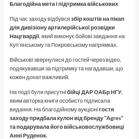
Благодійна мета і підтримка військових
Під час заходу відбувся
збір коштів на пікап
для дивізіону артилерійської розвідки
Нацгвардії
, який виконує бойові завдання на
Куп’янському та Покровському напрямках.
Військові звернулися до гостей через відео,
подякувавши за підтримку та нагадавши, що
кожен донат важливий.
На події були присутні
бійці
ДАР ОАБр НГУ
,
яким авторка книги особисто підписала
видання. На благодійному аукціоні
гостя
заходу придбала кулон від бренду “Agres”
та подарувала його військовослужбовиці
Анні Руденок.