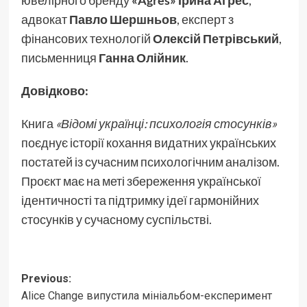
ювелірного бренду
«Agres» Ірина Агрес
,
адвокат
Павло Шершньов
, експерт з
фінансових технологій
Олексій Петрівський
,
письменниця
Ганна Олійник
.
Довідково:
Книга
«Відомі українці: психологія стосунків»
поєднує історії кохання видатних українських
постатей із сучасним психологічним аналізом.
Проєкт має на меті збереження української
ідентичності та підтримку ідеї гармонійних
стосунків у сучасному суспільстві.
Post
Previous:
Alice Change випустила мініальбом-експеримент
navigation