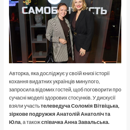
Авторка, яка досліджує у своїй книзі історії
кохання видатних українців минулого,
запросила відомих гостей, щоб поговорити про
сучасні моделі здорових стосунків. У дискусії
взяли участь
телеведуча Соломія Вітвіцька,
зіркове подружжя Анатолій Анатоліч та
Юла
, а також
співачка Анна Завальська.