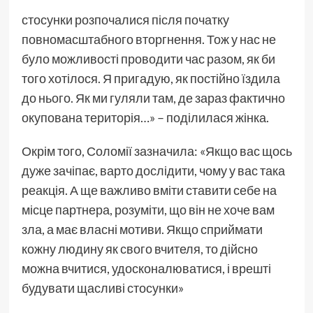
стосунки розпочалися після початку
повномасштабного вторгнення. Тож у нас не
було можливості проводити час разом, як би
того хотілося. Я пригадую, як постійно їздила
до нього. Як ми гуляли там, де зараз фактично
окупована територія…» – поділилася жінка.
Окрім того, Соломії зазначила: «Якщо вас щось
дуже зачіпає, варто дослідити, чому у вас така
реакція. А ще важливо вміти ставити себе на
місце партнера, розуміти, що він не хоче вам
зла, а має власні мотиви. Якщо сприймати
кожну людину як свого вчителя, то дійсно
можна вчитися, удосконалюватися, і врешті
будувати щасливі стосунки»