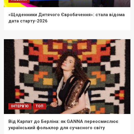
«Щоденники Дитячого Євробачення»: стала відома
дата старту-2026
ІНТЕРВ'Ю
ТОП
Від Карпат до Берліна: як GANNA переосмислює
український фольклор для сучасного світу