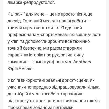
лікарка-репродуктолог.
«“Віражі” для мене — це не просто пісня, це
досвід. Головний меседж нашої роботи —
тримай кермо свого життя. Я вдячний
професіоналам-спортсменам, які взяли участь
у кліпі та допомогли зробити все технічно
точно й безпечно. Ми разом створили
справжню історію про рух, ризик і силу
команди», — коментує фронтмен Anothers
Юрій Амєлін.
У кліпі використані реальні дрифт-сцени, які
учасники попередньо відпрацьовували кілька
днів. Юрій Амєлін особисто проходив
підготовку та став частиною виконання трюків.
Проєкт реалізовано за підтримки