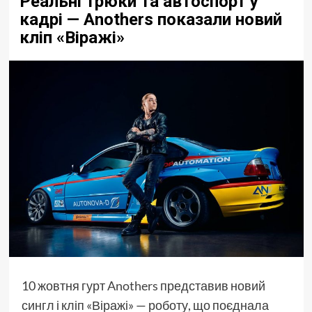
Реальні трюки та автоспорт у
кадрі — Anothers показали новий
кліп «Віражі»
10 жовтня гурт
Anothers
представив новий
сингл і кліп «Віражі» — роботу, що поєднала