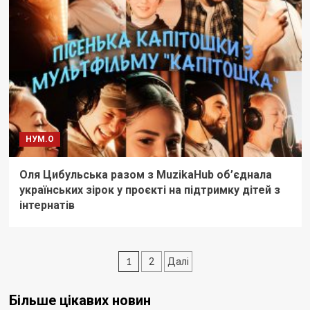
НУМ.О
Оля Цибульська разом з MuzikaHub об’єднала
українських зірок у проєкті на підтримку дітей з
інтернатів
Пагінація
1
2
Далі
записів
Більше цікавих новин