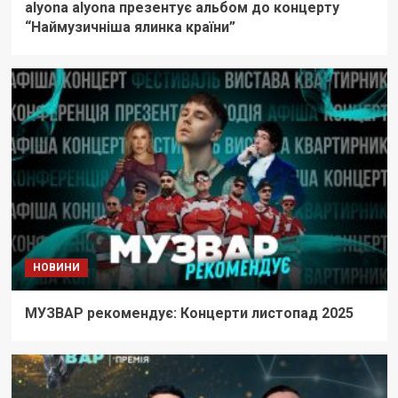
alyona alyona презентує альбом до концерту
“Наймузичніша ялинка країни”
НОВИНИ
МУЗВАР рекомендує: Концерти листопад 2025