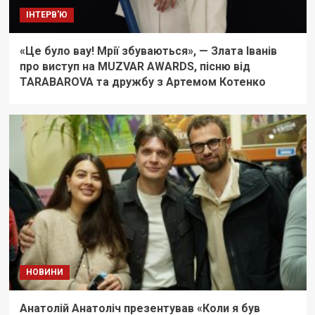
ІНТЕРВ'Ю
«Це було вау! Мрії збуваються», — Злата Іванів
про виступ на MUZVAR AWARDS, пісню від
TARABAROVA та дружбу з Артемом Котенко
НОВИНИ
Анатолій Анатоліч презентував «Коли я був