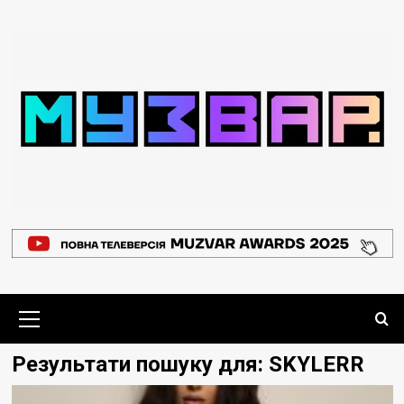
Перейти
до
вмісту
Основне
меню
Результати пошуку для:
SKYLERR