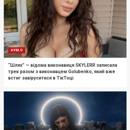
НУМ.О
“Шлях” — відома виконавиця SKYLERR записала
трек разом з виконавцем Golubenko, який вже
встиг завіруситися в ТікТоці