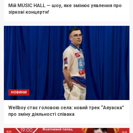
Мій MUSIC HALL — шоу, яке змінює уявлення про
зіркові концерти!
НОВИНИ
Wellboy стає головою села: новий трек “Аяуаска”
про зміну діяльності співака