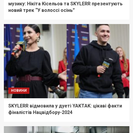
музику: Нікіта Кісельов та SKYLERR презентують
новий трек “У волоссі осінь”
НОВИНИ
SKYLERR відмовила у дуеті YAKTAK: цікаві факти
фіналістів Нацвідбору-2024