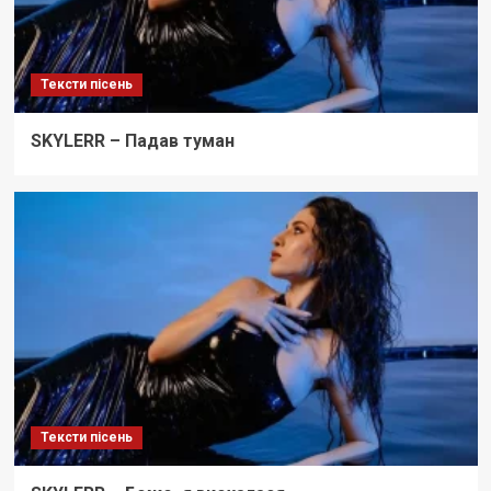
Тексти пісень
SKYLERR – Падав туман
Тексти пісень