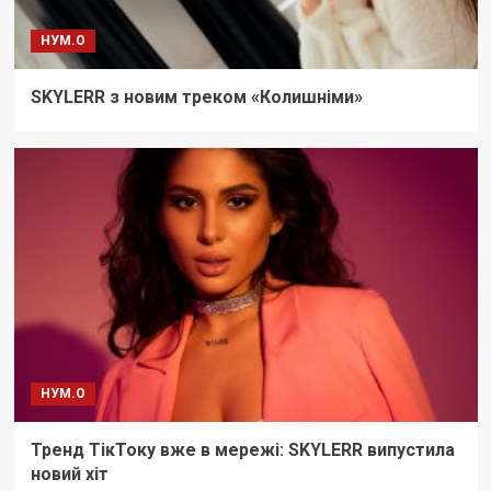
НУМ.О
SKYLERR з новим треком «Колишніми»
НУМ.О
Тренд ТікТоку вже в мережі: SKYLERR випустила
новий хіт