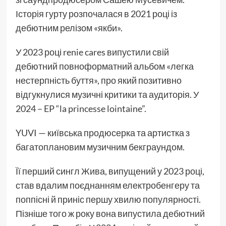
Історія гурту розпочалася в 2021 році із
дебютним релізом «якби».
У 2023 році renie cares випустили свій
дебютний повноформатний альбом «легка
нестерпність буття», про який позитивно
відгукнулися музичні критики та аудиторія. У
2024 – EP “la princesse lointaine”.
YUVI — київська продюсерка та артистка з
багатоплановим музичним бекграундом.
Її перший сингл Жива, випущений у 2023 році,
став вдалим поєднанням електробенгеру та
поппісні й приніс першу хвилю популярності.
Пізніше того ж року вона випустила дебютний