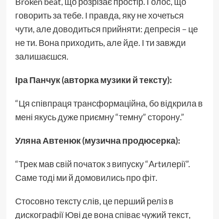
Broken beat, що розрізає простір. Голос, що
говорить за тебе. І правда, яку не хочеться
чути, але доводиться прийняти: депресія – це
не ти. Вона приходить, але йде. І ти завжди
залишаєшся.
Іра Панчук (авторка музики й тексту):
“Ця співпраця трансформаційна, бо відкрила в
мені якусь дуже приємну “темну” сторону.”
Уляна Автенюк (музична продюсерка):
“Трек мав свій початок з випуску “Artилерії”.
Саме тоді ми й домовились про фіт.
Стосовно тексту слів, це перший реліз в
дискографії Юві де вона співає чужий текст,