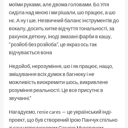
моїми руками, але двома головами. Бо Уля
сиділа над мною і ми рішали, шо працює, а шо
нє. А ну і ше. Незвичний баланс інструментів до
вокалу, досить хитке відчуття тональності, за
рахунок детюну, іноді змазані фарби в кашу,
“розйоб без розйоба”, це якраз ось так
відчувається вона
Недойоб, нерозуміння, шо і як працює, нащо,
змішування всіх думок в багнюку і не
можливість виокремити шось, викривлене
розуміння реальності. Це все присутнє в
звучанні.”
Нагадуємо,
renie cares
— це український інді-
проект, що був створений Ірою Панчук спільно
зі саундпродюсером Сашею Мусевичем.