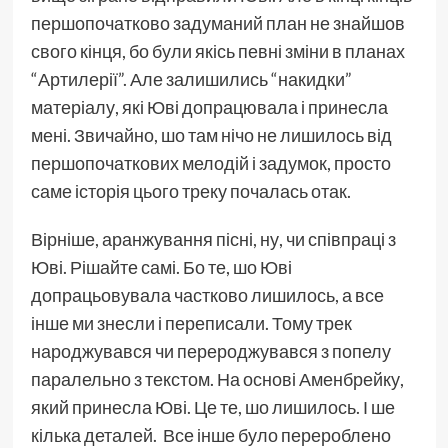
першопочатково задуманий план не знайшов
свого кінця, бо були якісь певні зміни в планах
“Артилерії”. Але залишились “накидки”
матеріалу, які Юві допрацювала і принесла
мені. Звичайно, шо там нічо не лишилось від
першопочаткових мелодій і задумок, просто
саме історія цього треку почалась отак.
Вірніше, аранжування пісні, ну, чи співпраці з
Юві. Рішайте самі. Бо те, шо Юві
допрацьовувала частково лишилось, а все
інше ми знесли і переписали. Тому трек
народжувався чи перероджувався з попелу
паралельно з текстом. На основі Аменбрейку,
який принесла Юві. Це те, шо лишилось. І ше
кілька деталей. Все інше було перероблено