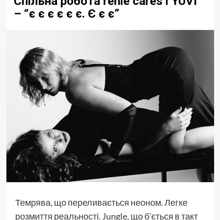
Спільна робота renie cares і YUVI
– “є є є є є є. Є є є”
Темрява, що переливається неоном. Легке
розмиття реальності. Jungle, що б’ється в такт