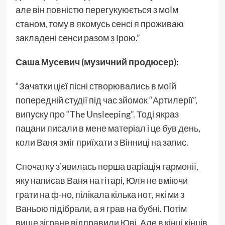
але він повністю перегукуюється з моїм
станом, тому в якомусь сенсі я проживаю
закладені сенси разом з Ірою.”
Саша Мусевич (музичний продюсер):
“Зачатки цієї пісні створювались в моїй
попередній студії під час зйомок “Артилерії”,
випуску про “The Unsleeping”. Тоді якраз
пацани писали в мене матеріал і це був день,
коли Ваня зміг приїхати з Вінниці на запис.
Спочатку зʼявилась перша варіація гармонії,
яку написав Ваня на гітарі, Юля не вміючи
грати на ф-но, пілікала кілька нот, які ми з
Ваньою підібрали, а я грав на бубні. Потім
вище зігране відправили Юві. Але в кінці кінців