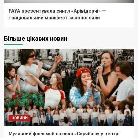
FAYA презентувала сингл «Арівідерчі» —
танцювальний маніфест жіночої сили
Більше цікавих новин
НОВИНИ
Музичний флешмоб на пісні «Скрябіна» у центрі