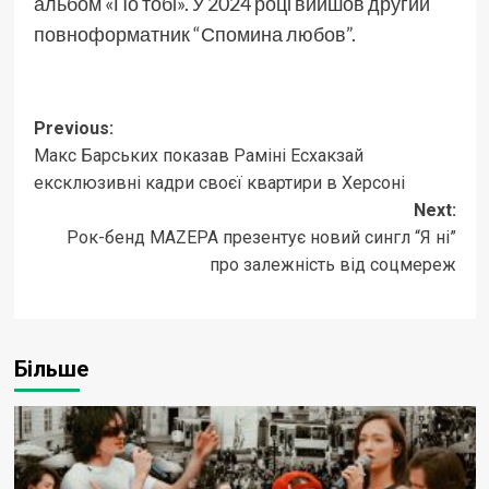
альбом «По тобі». У 2024 році вийшов другий
повноформатник “Спомина любов”.
Post
Previous:
Макс Барських показав Раміні Есхакзай
navigation
ексклюзивні кадри своєї квартири в Херсоні
Next:
Рок-бенд MAZEPA презентує новий сингл “Я ні”
про залежність від соцмереж
Більше