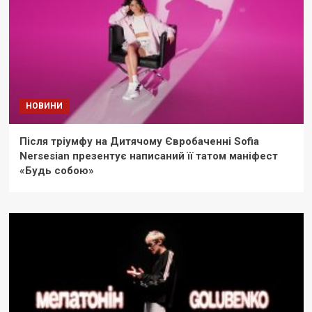
НОВИНИ
Після тріумфу на Дитячому Євробаченні Sofia
Nersesian презентує написаний її татом маніфест
«Будь собою»