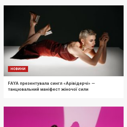
НОВИНИ
FAYA презентувала сингл «Арівідерчі» —
танцювальний маніфест жіночої сили