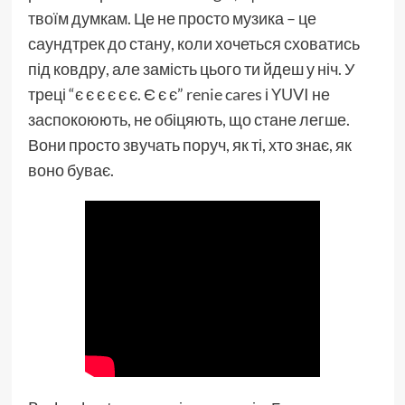
твоїм думкам. Це не просто музика – це
саундтрек до стану, коли хочеться сховатись
під ковдру, але замість цього ти йдеш у ніч. У
треці “є є є є є є. Є є є”
renie cares
і
YUVI
не
заспокоюють, не обіцяють, що стане легше.
Вони просто звучать поруч, як ті, хто знає, як
воно буває.