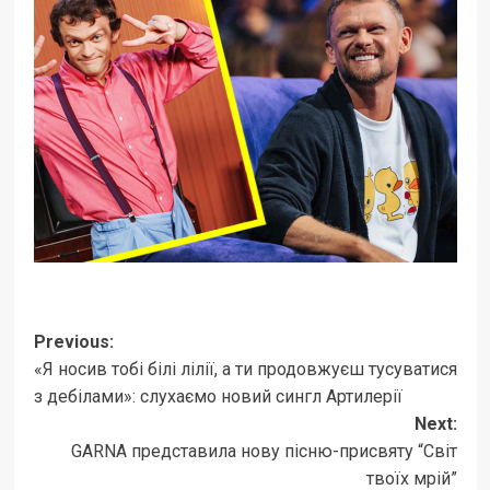
Post
Previous:
«Я носив тобі білі лілії, а ти продовжуєш тусуватися
navigation
з дебілами»: слухаємо новий сингл Артилерії
Next:
GARNA представила нову пісню-присвяту “Світ
твоїх мрій”