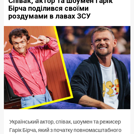
Співак, актор та шоумен Гарік
Бірча поділився своїми
роздумами в лавах ЗСУ
Український актор,
співак
, шоумен та режисер
Гарік Бірча
, який з початку повномасштабного