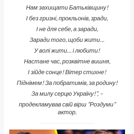
Нам захищати Батьківщину!
І без гризні, прокльонів, зради,
І не для себе, а заради,
Заради того, щоби жити…
У волі жити… і любити!
Настане час, розквітне вишня,
І зійде сонце! Вітер стихне!
Піднімем! За побратимів, за родину!
За милу серцю Україну!”, –
продекламував свій вірш “Роздуми”
актор.