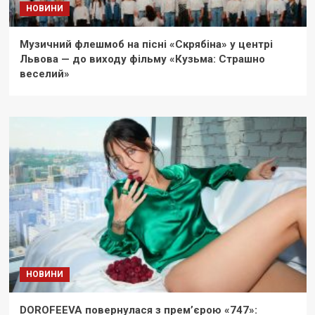
НОВИНИ
Музичний флешмоб на пісні «Скрябіна» у центрі
Львова — до виходу фільму «Кузьма: Страшно
веселий»
НОВИНИ
DOROFEEVA повернулася з прем’єрою «747»: