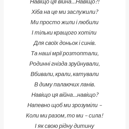
Навіщо ця війна…Навіщо?!
Хіба на це ми заслужили?
Ми просто жили і любили
І тільки кращого хотіли
Для своїх доньок і синів.
Та наші мрії розтоптали,
Родинні гнізда зруйнували,
Вбивали, крали, катували
В диму палаючих ланів.
Навіщо ця війна…навіщо?
Напевно щоб ми зрозуміли –
Коли ми разом, то ми – сила!
І як свою рідну дитину