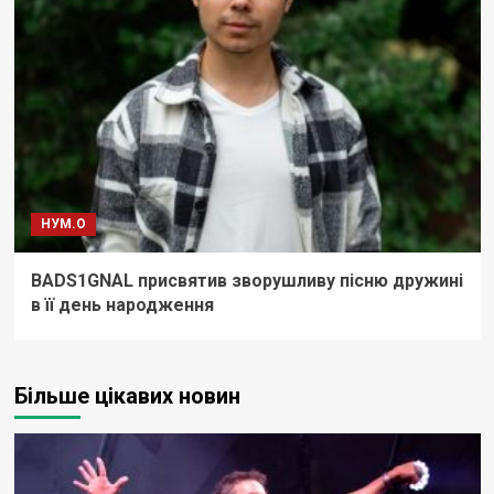
НУМ.О
BADS1GNAL присвятив зворушливу пісню дружині
в її день народження
Більше цікавих новин