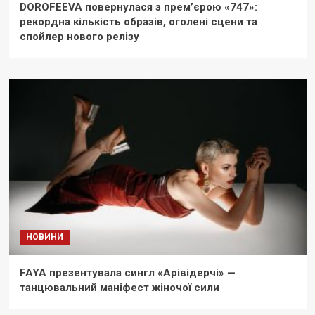
DOROFEEVA повернулася з прем’єрою «747»:
рекордна кількість образів, оголені сцени та
спойлер нового релізу
НОВИНИ
FAYA презентувала сингл «Арівідерчі» —
танцювальний маніфест жіночої сили