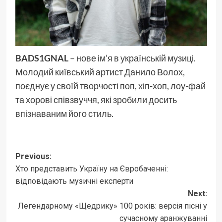
BADS1GNAL
– нове ім’я в українській музиці.
Молодий київський артист Данило Волох,
поєднує у своїй творчості поп, хіп-хоп, лоу-фай
та хорові співзвуччя, які зробили досить
впізнаваним його стиль.
Post
Previous:
Хто представить Україну на Євробаченні:
navigation
відповідають музичні експерти
Next:
Легендарному «Щедрику» 100 років: версія пісні у
сучасному аранжуванні