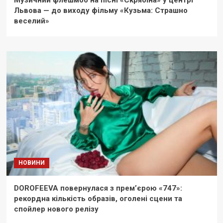
Музичний флешмоб на пісні «Скрябіна» у центрі
Львова — до виходу фільму «Кузьма: Страшно
веселий»
НОВИНИ
DOROFEEVA повернулася з прем’єрою «747»:
рекордна кількість образів, оголені сцени та
спойлер нового релізу