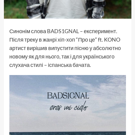
Синонім слова
BADS1GNAL
– експеримент.
Після треку в жанрі
хіп-хоп
“Про це” ft. KONO
артист вирішив випустити пісню у абсолютно
новому як для нього, так і для українського
слухача стилі –
іспанська бачата.