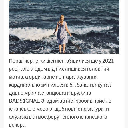
Перші чернетки цієї пісні з’явилися ще у 2021
році, але згодом від них лишився головний
мотив, а ординарне поп-аранжування
кардинально змінилося в бік бачати, яку так
давно мріяла станцювати дружина
BADS1GNAL. Згодом артист зробив приспів
іспанською
мовою, щоб повністю занурити
слухача в атмосферу теплого іспанського
вечора.