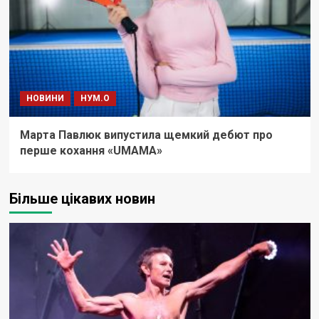
НОВИНИ
НУМ.О
Марта Павлюк випустила щемкий дебют про
перше кохання «UМАМА»
Більше цікавих новин