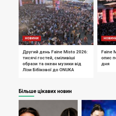
НОВИНИ
НОВИН
Другий день Faine Misto 2026:
Faine 
тисячі гостей, сміливіші
опис 
образи та океан музики від
дня
Лізи Бібікової до ONUKA
Більше цікавих новин