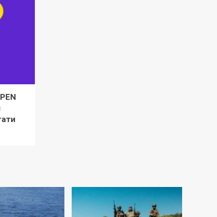
OPEN
є
тати