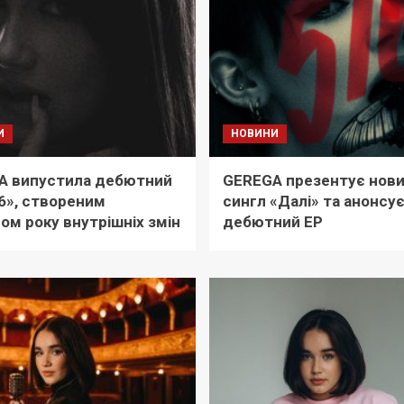
И
НОВИНИ
A випустила дебютний
GEREGA презентує нов
6», створеним
сингл «Далі» та анонсу
ом року внутрішніх змін
дебютний EP