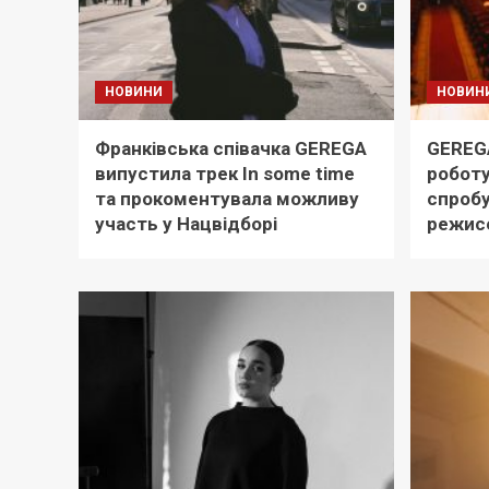
НОВИНИ
НОВИН
Франківська співачка GEREGA
GEREG
випустила трек In some time
роботу
та прокоментувала можливу
спробу
участь у Нацвідборі
режис