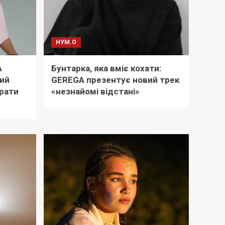
НУМ.О
A
Бунтарка, яка вміє кохати:
ний
GEREGA презентує новий трек
рати
«незнайомі відстані»