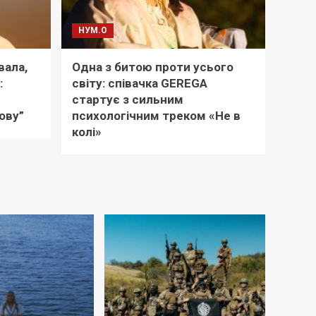
НУМ.О
вала,
Одна з битою проти усього
:
світу: співачка GEREGA
стартує з сильним
ову”
психологічним треком «Не в
колі»