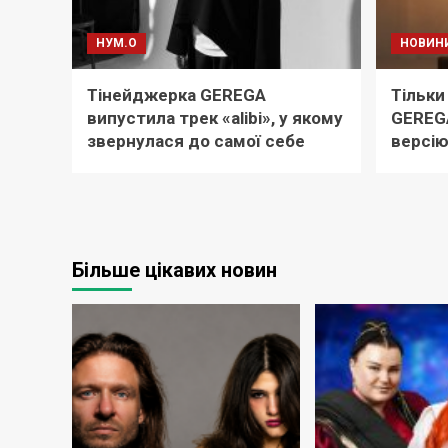
НУМ.О
НОВИН
Тінейджерка GEREGA
Тільки
випустила трек «alibi», у якому
GEREGA
звернулася до самої себе
версію
Більше цікавих новин