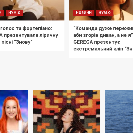
И
НУМ.О
НОВИНИ
НУМ.О
 голос та фортепіано:
“Команда дуже пережи
 презентувала ліричну
аби згорів диван, а не я”
 пісні “Знову”
GEREGA презентує
екстремальний кліп “Зн