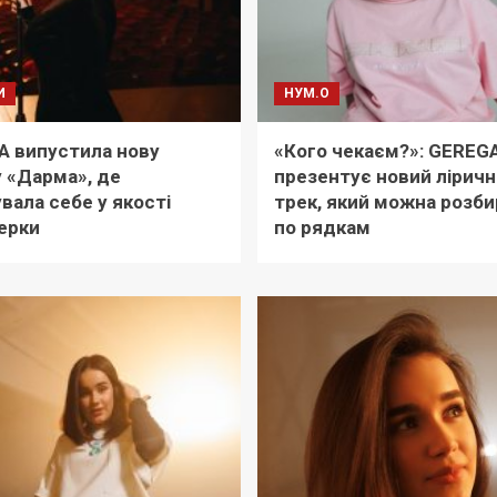
И
НУМ.О
A випустила нову
«Кого чекаєм?»: GEREG
 «Дарма», де
презентує новий лірич
вала себе у якості
трек, який можна розби
ерки
по рядкам