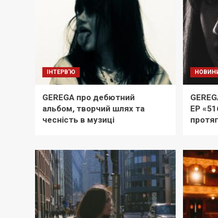
ІНТЕРВ'Ю
НОВИН
GEREGA про дебютний
GEREG
альбом, творчий шлях та
EP «51
чесність в музиці
протяг