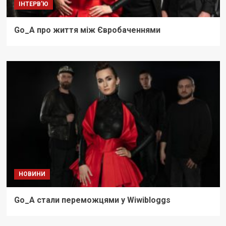
ІНТЕРВ'Ю
Go_A про життя між Євробаченнями
НОВИНИ
Go_A стали переможцями у Wiwibloggs