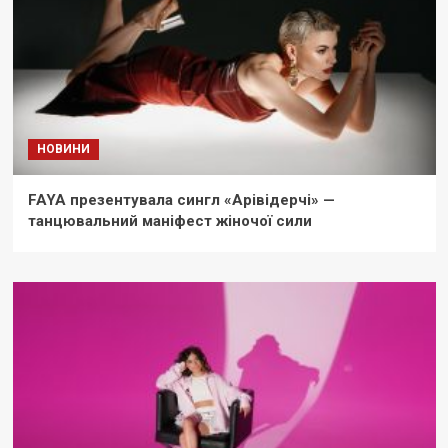
НОВИНИ
FAYA презентувала сингл «Арівідерчі» —
танцювальний маніфест жіночої сили