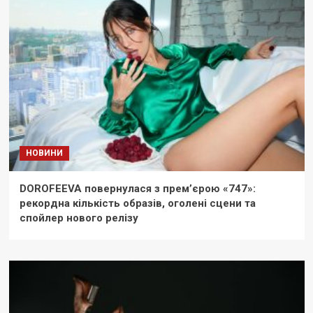
НОВИНИ
DOROFEEVA повернулася з прем’єрою «747»:
рекордна кількість образів, оголені сцени та
спойлер нового релізу