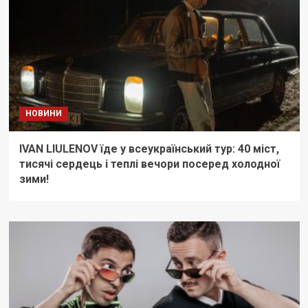
НОВИНИ
IVAN LIULENOV їде у всеукраїнський тур: 40 міст,
тисячі сердець і теплі вечори посеред холодної
зими!