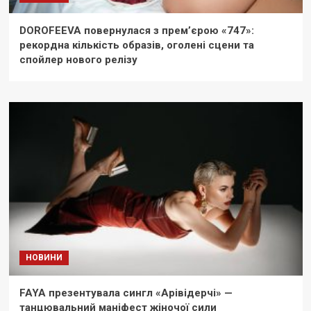
DOROFEEVA повернулася з прем’єрою «747»:
рекордна кількість образів, оголені сцени та
спойлер нового релізу
НОВИНИ
FAYA презентувала сингл «Арівідерчі» —
танцювальний маніфест жіночої сили