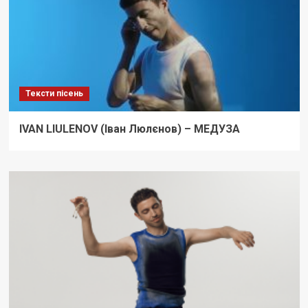
Тексти пісень
IVAN LIULENOV (Іван Люлєнов) – МЕДУЗА