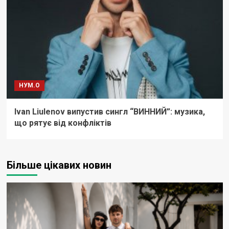
НУМ.О
Ivan Liulenov випустив сингл “ВИННИЙ”: музика,
що рятує від конфліктів
Більше цікавих новин