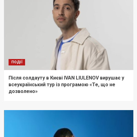
ПОДІЇ
Після солдауту в Києві IVAN LIULENOV вирушає у
всеукраїнський тур із програмою «Те, що не
дозволено»