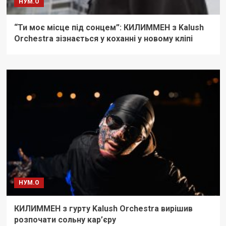
НУМ.О
“Ти моє місце під сонцем”: КИЛИММЕН з Kalush
Orchestra зізнається у коханні у новому кліпі
НУМ.О
КИЛИММЕН з гурту Kalush Orchestra вирішив
розпочати сольну кар’єру