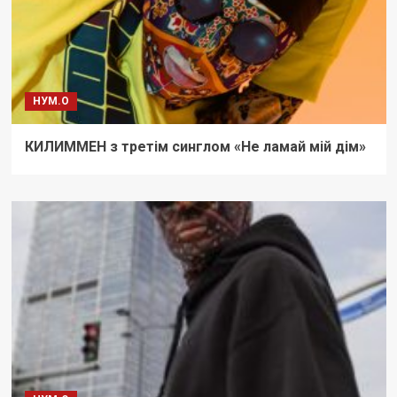
НУМ.О
КИЛИММЕН з третім синглом «Не ламай мій дім»