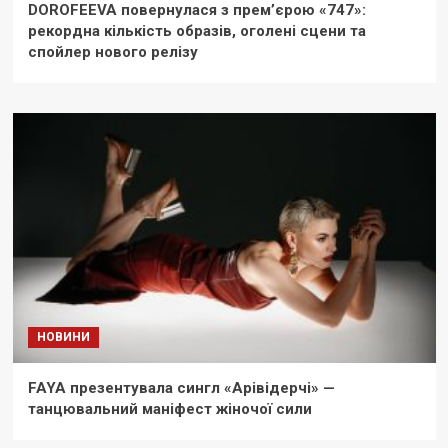
DOROFEEVA повернулася з прем’єрою «747»:
рекордна кількість образів, оголені сцени та
спойлер нового релізу
НОВИНИ
FAYA презентувала сингл «Арівідерчі» —
танцювальний маніфест жіночої сили