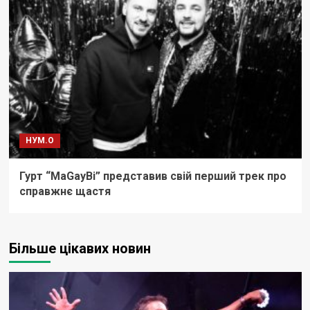
НУМ.О
Гурт “MaGayBi” представив свій перший трек про
справжнє щастя
Більше цікавих новин