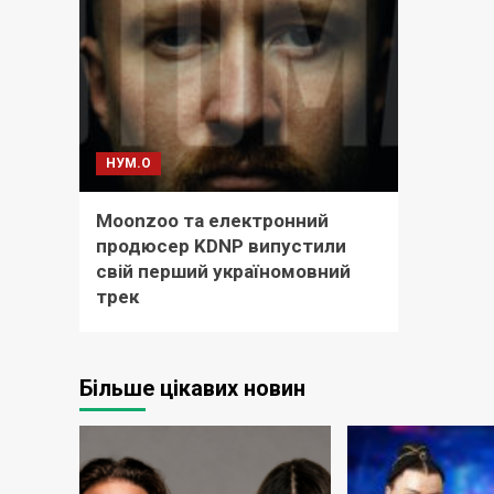
НУМ.О
Moonzoo та електронний
продюсер KDNP випустили
свій перший україномовний
трек
Більше цікавих новин