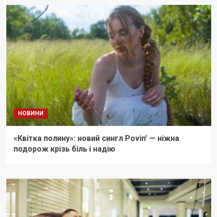
НОВИНИ
«Квітка полину»: новий сингл Povin’ — ніжна
подорож крізь біль і надію