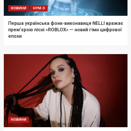
НОВИНИ
НУМ.О
Перша українська фонк-виконавиця NELLI вражає
премʼєрою пісні «ROBLOX» — новий гімн цифрової
епохи
НОВИНИ