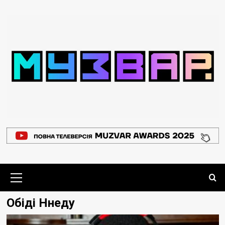
Перейти
до
вмісту
Основне
меню
Обіді Ннеду